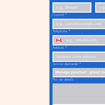
Courriel
*
Téléphone
*
Adresse
*
Service demandé
*
Ménage ponctuel : grand 
Plus de détails