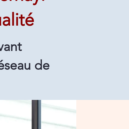
alité
vant
éseau de