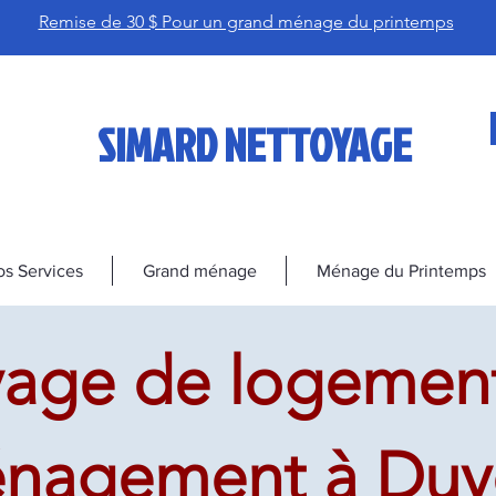
Remise de 30 $ Pour un grand ménage du printemps
SIMARD NETTOYAGE
s Services
Grand ménage
Ménage du Printemps
age de logement
agement à Duve