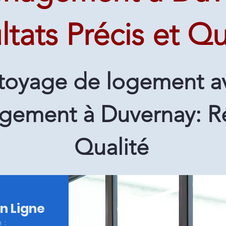
ltats Précis et Qu
toyage de logement a
ement à Duvernay: R
Qualité
en Ligne
 :