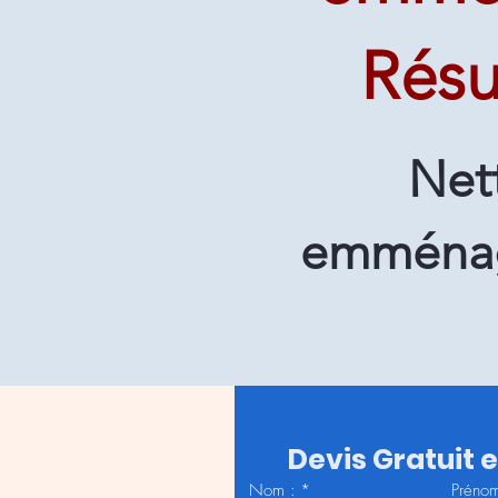
Résu
Net
emménag
Devis Gratuit 
Nom :
*
Prénom