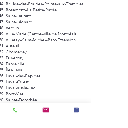
Rivière-des-Prairies–Pointe-aux-Trembles
Rosemont–La Petite-Patrie
Saint-Laurent
Saint-Léonard
Verdun
Ville-Marie (Centre-ville de Montréal)
Villeray–Saint-Michel–Parc-Extension
Auteuil
Chomedey
Duvernay
Fabreville
Îles-Laval
Laval-des-Rapides
Laval-Ouest
Laval-sur-le-Lac
Pont-Viau
Sainte-Dorothée
Sainte-Rose
Saint-François
Saint-Vincent-de-Paul
Vimont