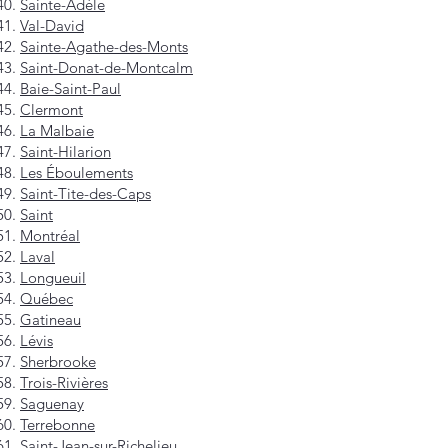
Sainte-Adèle
Val-David
Sainte-Agathe-des-Monts
Saint-Donat-de-Montcalm
Baie-Saint-Paul
Clermont
La Malbaie
Saint-Hilarion
Les Éboulements
Saint-Tite-des-Caps
Saint
Montréal
Laval
Longueuil
Québec
Gatineau
Lévis
Sherbrooke
Trois-Rivières
Saguenay
Terrebonne
Saint-Jean-sur-Richelieu