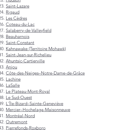
Saint-Lazare
Rigaud
Les Cèdres
Coteau-du-Lac
Salaberry-de-Valleyfield
Beauharnois
Saint-Constant
Kahnawake (Territoire Mohawk)
Saint-Jean-sur-Richelieu
Ahuntsic-Cartierville
Anjou
Côte-des-Neiges–Notre-Dame-de-Grâce
Lachine
LaSalle
Le Plateau-Mont-Royal
Le Sud-Ouest
L'Île-Bizard–Sainte-Geneviève
Mercier–Hochelaga-Maisonneuve
Montréal-Nord
Outremont
Pierrefonds-Roxboro