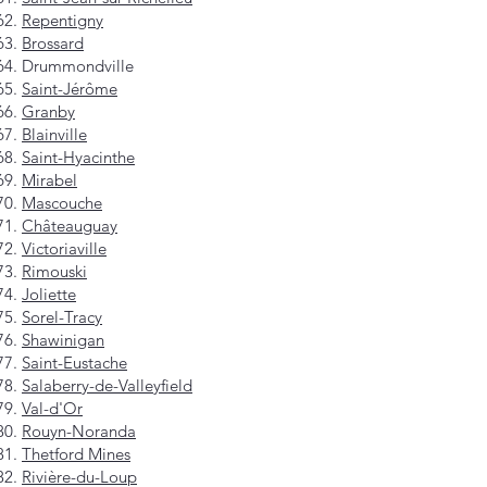
Repentigny
Brossard
Drummondville
Saint-Jérôme
Granby
Blainville
Saint-Hyacinthe
Mirabel
Mascouche
Châteauguay
Victoriaville
Rimouski
Joliette
Sorel-Tracy
Shawinigan
Saint-Eustache
Salaberry-de-Valleyfield
Val-d'Or
Rouyn-Noranda
Thetford Mines
Rivière-du-Loup