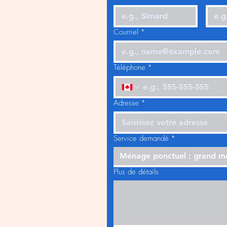
Courriel
*
Téléphone
*
Adresse
*
Service demandé
*
Ménage ponctuel : grand 
Plus de détails