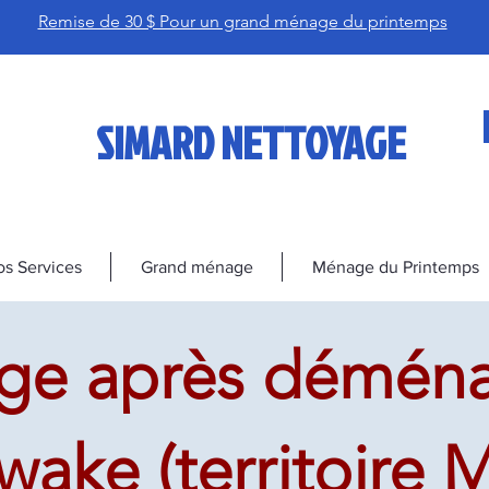
Remise de 30 $ Pour un grand ménage du printemps
SIMARD NETTOYAGE
s Services
Grand ménage
Ménage du Printemps
ge après démén
wake (territoire 