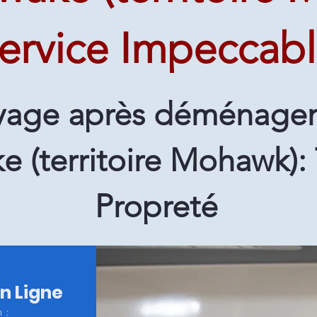
ervice Impeccab
yage après déménage
 (territoire Mohawk): 
Propreté
en Ligne
 :