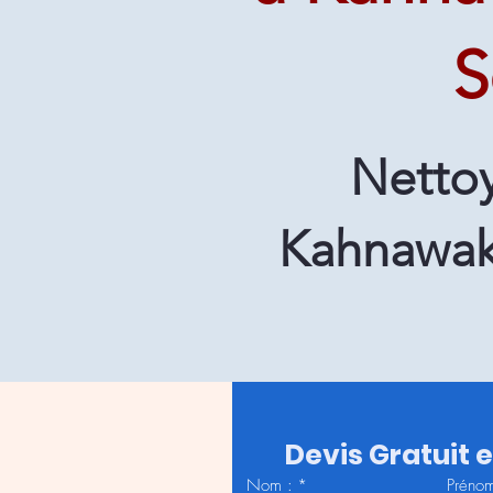
S
Netto
Kahnawake
Devis Gratuit 
Nom :
*
Prénom