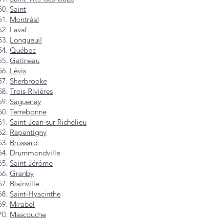
Saint
Montréal
Laval
Longueuil
Québec
Gatineau
Lévis
Sherbrooke
Trois-Rivières
Saguenay
Terrebonne
Saint-Jean-sur-Richelieu
Repentigny
Brossard
Drummondville
Saint-Jérôme
Granby
Blainville
Saint-Hyacinthe
Mirabel
Mascouche