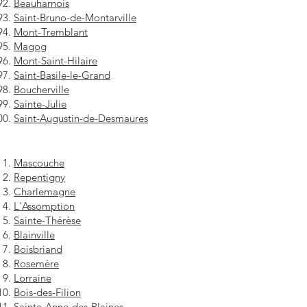
Beauharnois
Saint-Bruno-de-Montarville
Mont-Tremblant
Magog
Mont-Saint-Hilaire
Saint-Basile-le-Grand
Boucherville
Sainte-Julie
Saint-Augustin-de-Desmaures
Mascouche
Repentigny
Charlemagne
L'Assomption
Sainte-Thérèse
Blainville
Boisbriand
Rosemère
Lorraine
Bois-des-Filion
Sainte-Anne-des-Plaines