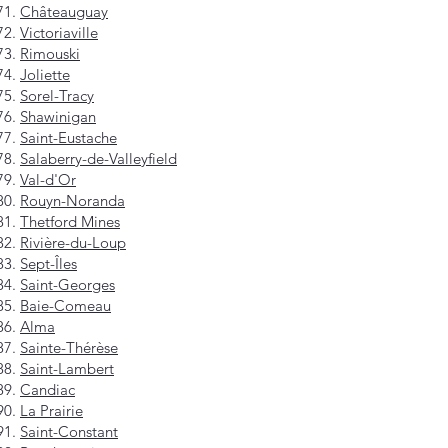
Châteauguay
Victoriaville
Rimouski
Joliette
Sorel-Tracy
Shawinigan
Saint-Eustache
Salaberry-de-Valleyfield
Val-d'Or
Rouyn-Noranda
Thetford Mines
Rivière-du-Loup
Sept-Îles
Saint-Georges
Baie-Comeau
Alma
Sainte-Thérèse
Saint-Lambert
Candiac
La Prairie
Saint-Constant