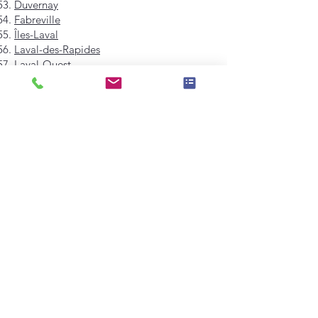
Duvernay
Fabreville
Îles-Laval
Laval-des-Rapides
Laval-Ouest
Laval-sur-le-Lac
Pont-Viau
Sainte-Dorothée
Sainte-Rose
Saint-François
Saint-Vincent-de-Paul
Vimont
Westmount
Mont-Royal
Hampstead
Côte-Saint-Luc
Dollard-des-Ormeaux
Pointe-Claire
Kirkland
Beaconsfield
Baie-D'Urfé
Sainte-Anne-de-Bellevue