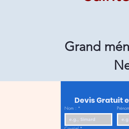
Grand ména
Ne
Devis Gratuit 
Nom :
*
Prénom
Courriel
*