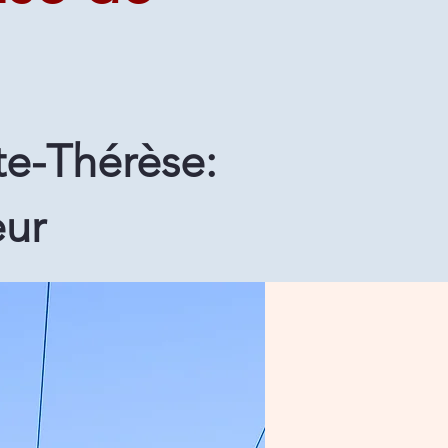
e-Thérèse:
eur