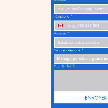
Téléphone
*
Adresse
*
Service demandé
*
Ménage ponctuel : grand 
Plus de détails
ENVOYER