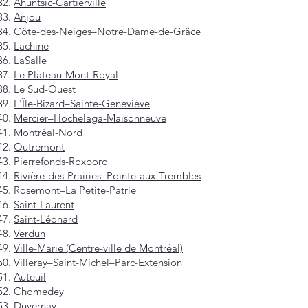
Ahuntsic-Cartierville
Anjou
Côte-des-Neiges–Notre-Dame-de-Grâce
Lachine
LaSalle
Le Plateau-Mont-Royal
Le Sud-Ouest
L'Île-Bizard–Sainte-Geneviève
Mercier–Hochelaga-Maisonneuve
Montréal-Nord
Outremont
Pierrefonds-Roxboro
Rivière-des-Prairies–Pointe-aux-Trembles
Rosemont–La Petite-Patrie
Saint-Laurent
Saint-Léonard
Verdun
Ville-Marie (Centre-ville de Montréal)
Villeray–Saint-Michel–Parc-Extension
Auteuil
Chomedey
Duvernay