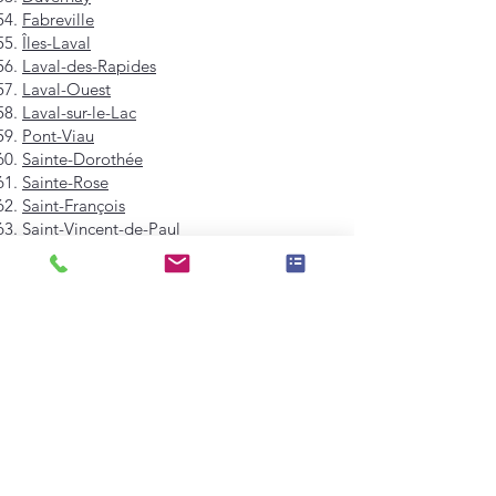
Fabreville
Îles-Laval
Laval-des-Rapides
Laval-Ouest
Laval-sur-le-Lac
Pont-Viau
Sainte-Dorothée
Sainte-Rose
Saint-François
Saint-Vincent-de-Paul
Vimont
Westmount
Mont-Royal
Hampstead
Côte-Saint-Luc
Dollard-des-Ormeaux
Pointe-Claire
Kirkland
Beaconsfield
Baie-D'Urfé
Sainte-Anne-de-Bellevue