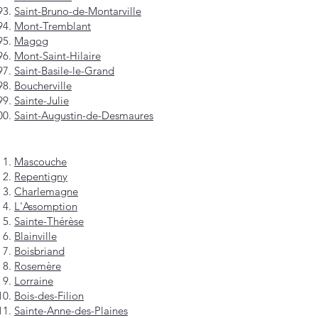
Saint-Bruno-de-Montarville
Mont-Tremblant
Magog
Mont-Saint-Hilaire
Saint-Basile-le-Grand
Boucherville
Sainte-Julie
Saint-Augustin-de-Desmaures
Mascouche
Repentigny
Charlemagne
L'Assomption
Sainte-Thérèse
Blainville
Boisbriand
Rosemère
Lorraine
Bois-des-Filion
Sainte-Anne-des-Plaines