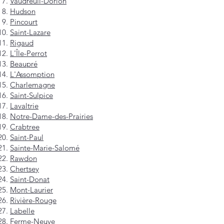
Vaudreuil-Dorion
Hudson
Pincourt
Saint-Lazare
Rigaud
L'Île-Perrot
Beaupré
L'Assomption
Charlemagne
Saint-Sulpice
Lavaltrie
Notre-Dame-des-Prairies
Crabtree
Saint-Paul
Sainte-Marie-Salomé
Rawdon
Chertsey
Saint-Donat
Mont-Laurier
Rivière-Rouge
Labelle
Ferme-Neuve