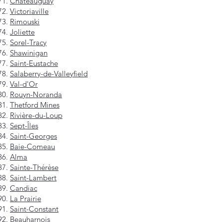
Châteauguay
Victoriaville
Rimouski
Joliette
Sorel-Tracy
Shawinigan
Saint-Eustache
Salaberry-de-Valleyfield
Val-d'Or
Rouyn-Noranda
Thetford Mines
Rivière-du-Loup
Sept-Îles
Saint-Georges
Baie-Comeau
Alma
Sainte-Thérèse
Saint-Lambert
Candiac
La Prairie
Saint-Constant
Beauharnois