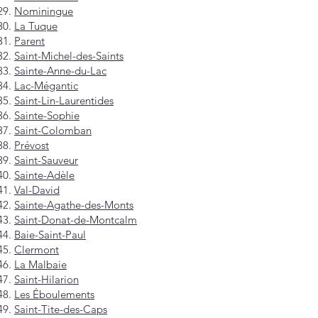
Nominingue
La Tuque
Parent
Saint-Michel-des-Saints
Sainte-Anne-du-Lac
Lac-Mégantic
Saint-Lin-Laurentides
Sainte-Sophie
Saint-Colomban
Prévost
Saint-Sauveur
Sainte-Adèle
Val-David
Sainte-Agathe-des-Monts
Saint-Donat-de-Montcalm
Baie-Saint-Paul
Clermont
La Malbaie
Saint-Hilarion
Les Éboulements
Saint-Tite-des-Caps