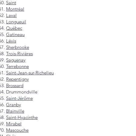
Saint
Montréal
Laval
Longueuil
Québec
Gatineau
Lévis
Sherbrooke
Trois-Rivières
Saguenay
Terrebonne
Saint-Jean-sur-Richelieu
Repentigny
Brossard
Drummondville
Saint-Jérôme
Granby
Blainville
Saint-Hyacinthe
Mirabel
Mascouche