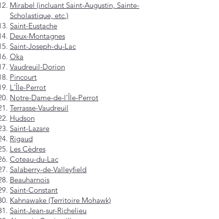
Mirabel (incluant Saint-Augustin, Sainte-
Scholastique, etc.)
Saint-Eustache
Deux-Montagnes
Saint-Joseph-du-Lac
Oka
Vaudreuil-Dorion
Pincourt
L'Île-Perrot
Notre-Dame-de-l'Île-Perrot
Terrasse-Vaudreuil
Hudson
Saint-Lazare
Rigaud
Les Cèdres
Coteau-du-Lac
Salaberry-de-Valleyfield
Beauharnois
Saint-Constant
Kahnawake (Territoire Mohawk)
Saint-Jean-sur-Richelieu