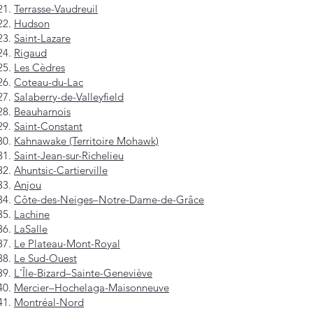
Terrasse-Vaudreuil
Hudson
Saint-Lazare
Rigaud
Les Cèdres
Coteau-du-Lac
Salaberry-de-Valleyfield
Beauharnois
Saint-Constant
Kahnawake (Territoire Mohawk)
Saint-Jean-sur-Richelieu
Ahuntsic-Cartierville
Anjou
Côte-des-Neiges–Notre-Dame-de-Grâce
Lachine
LaSalle
Le Plateau-Mont-Royal
Le Sud-Ouest
L'Île-Bizard–Sainte-Geneviève
Mercier–Hochelaga-Maisonneuve
Montréal-Nord