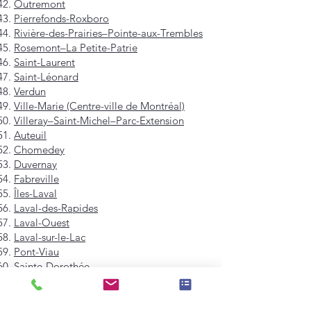
Outremont
Pierrefonds-Roxboro
Rivière-des-Prairies–Pointe-aux-Trembles
Rosemont–La Petite-Patrie
Saint-Laurent
Saint-Léonard
Verdun
Ville-Marie (Centre-ville de Montréal)
Villeray–Saint-Michel–Parc-Extension
Auteuil
Chomedey
Duvernay
Fabreville
Îles-Laval
Laval-des-Rapides
Laval-Ouest
Laval-sur-le-Lac
Pont-Viau
Sainte-Dorothée
Sainte-Rose
Saint-François
Saint-Vincent-de-Paul