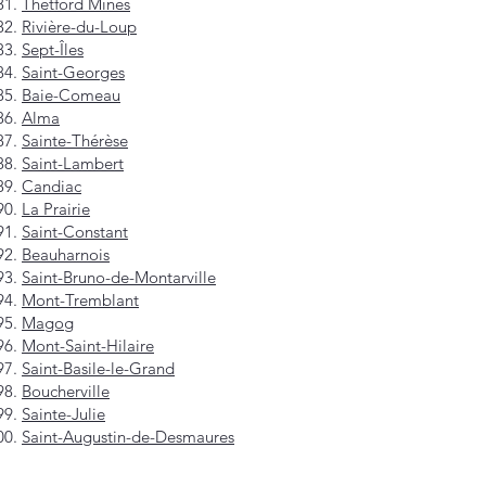
Thetford Mines
Rivière-du-Loup
Sept-Îles
Saint-Georges
Baie-Comeau
Alma
Sainte-Thérèse
Saint-Lambert
Candiac
La Prairie
Saint-Constant
Beauharnois
Saint-Bruno-de-Montarville
Mont-Tremblant
Magog
Mont-Saint-Hilaire
Saint-Basile-le-Grand
Boucherville
Sainte-Julie
Saint-Augustin-de-Desmaures