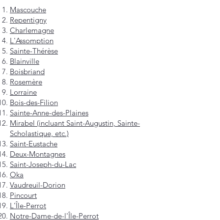
Mascouche
Repentigny
Charlemagne
L'Assomption
Sainte-Thérèse
Blainville
Boisbriand
Rosemère
Lorraine
Bois-des-Filion
Sainte-Anne-des-Plaines
Mirabel (incluant Saint-Augustin, Sainte-
Scholastique, etc.)
Saint-Eustache
Deux-Montagnes
Saint-Joseph-du-Lac
Oka
Vaudreuil-Dorion
Pincourt
L'Île-Perrot
Notre-Dame-de-l'Île-Perrot