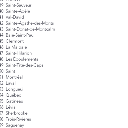
Saint-Sauveur
Sainte-Adèle
Val-David
Sainte-Agathe-des-Monts
Saint-Donat-de-Montcalm
Baie-Saint-Paul
Clermont
La Malbaie
Saint-Hilarion
Les Éboulements
Saint-Tite-des-Caps
Saint
Montréal
Laval
Longueuil
Québec
Gatineau
Lévis
Sherbrooke
Trois-Rivières
Saguenay