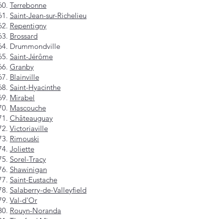
Terrebonne
Saint-Jean-sur-Richelieu
Repentigny
Brossard
Drummondville
Saint-Jérôme
Granby
Blainville
Saint-Hyacinthe
Mirabel
Mascouche
Châteauguay
Victoriaville
Rimouski
Joliette
Sorel-Tracy
Shawinigan
Saint-Eustache
Salaberry-de-Valleyfield
Val-d'Or
Rouyn-Noranda