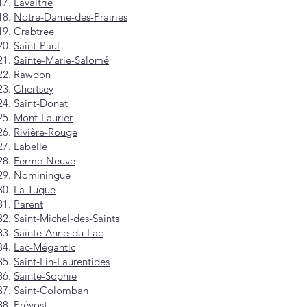
Lavaltrie
Notre-Dame-des-Prairies
Crabtree
Saint-Paul
Sainte-Marie-Salomé
Rawdon
Chertsey
Saint-Donat
Mont-Laurier
Rivière-Rouge
Labelle
Ferme-Neuve
Nominingue
La Tuque
Parent
Saint-Michel-des-Saints
Sainte-Anne-du-Lac
Lac-Mégantic
Saint-Lin-Laurentides
Sainte-Sophie
Saint-Colomban
Prévost