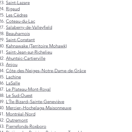
Saint-Lazare
Rigaud
Les Cèdres
Coteau-du-Lac
Salaberry-de-Valleyfield
Beauharnois
Saint-Constant
Kahnawake (Territoire Mohawk)
Saint-Jean-sur-Richelieu
Ahuntsic-Cartierville
Anjou
Côte-des-Neiges–Notre-Dame-de-Grâce
Lachine
LaSalle
Le Plateau-Mont-Royal
Le Sud-Ouest
L'Île-Bizard–Sainte-Geneviève
Mercier–Hochelaga-Maisonneuve
Montréal-Nord
Outremont
Pierrefonds-Roxboro