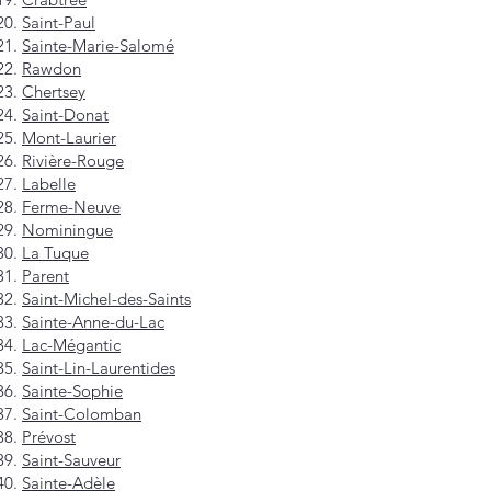
Saint-Paul
Sainte-Marie-Salomé
Rawdon
Chertsey
Saint-Donat
Mont-Laurier
Rivière-Rouge
Labelle
Ferme-Neuve
Nominingue
La Tuque
Parent
Saint-Michel-des-Saints
Sainte-Anne-du-Lac
Lac-Mégantic
Saint-Lin-Laurentides
Sainte-Sophie
Saint-Colomban
Prévost
Saint-Sauveur
Sainte-Adèle