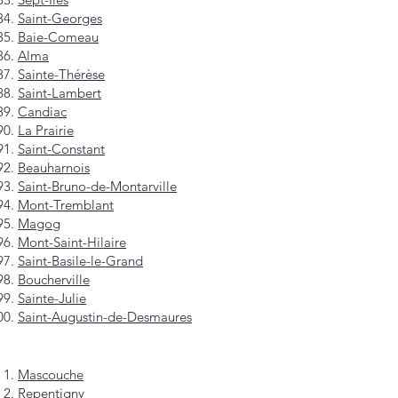
Saint-Georges
Baie-Comeau
Alma
Sainte-Thérèse
Saint-Lambert
Candiac
La Prairie
Saint-Constant
Beauharnois
Saint-Bruno-de-Montarville
Mont-Tremblant
Magog
Mont-Saint-Hilaire
Saint-Basile-le-Grand
Boucherville
Sainte-Julie
Saint-Augustin-de-Desmaures
Mascouche
Repentigny