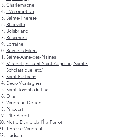
Charlemagne
L'Assomption
Sainte-Thérèse
Blainville
Boisbriand
Rosemère
Lorraine
Bois-des-Filion
Sainte-Anne-des-Plaines
Mirabel (incluant Saint-Augustin, Sainte-
Scholastique, etc.)
Saint-Eustache
Deux-Montagnes
Saint-Joseph-du-Lac
Oka
Vaudreuil-Dorion
Pincourt
L'Île-Perrot
Notre-Dame-de-l'Île-Perrot
Terrasse-Vaudreuil
Hudson