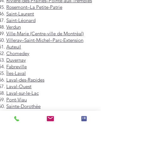
Rivière-des-Prairies–Pointe-aux-Trembles
Rosemont–La Petite-Patrie
Saint-Laurent
Saint-Léonard
Verdun
Ville-Marie (Centre-ville de Montréal)
Villeray–Saint-Michel–Parc-Extension
Auteuil
Chomedey
Duvernay
Fabreville
Îles-Laval
Laval-des-Rapides
Laval-Ouest
Laval-sur-le-Lac
Pont-Viau
Sainte-Dorothée
Sainte-Rose
Saint-François
Saint-Vincent-de-Paul
Vimont
Westmount