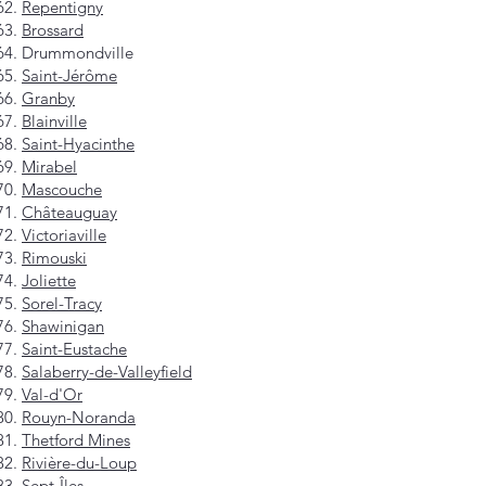
Repentigny
Brossard
Drummondville
Saint-Jérôme
Granby
Blainville
Saint-Hyacinthe
Mirabel
Mascouche
Châteauguay
Victoriaville
Rimouski
Joliette
Sorel-Tracy
Shawinigan
Saint-Eustache
Salaberry-de-Valleyfield
Val-d'Or
Rouyn-Noranda
Thetford Mines
Rivière-du-Loup
Sept-Îles