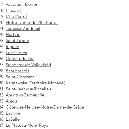
Vaudreuil-Dorion
Pincourt
L'Île-Perrot
Notre-Dame-de-l'Île-Perrot
Terrasse-Vaudreuil
Hudson
Saint-Lazare
Rigaud
Les Cèdres
Coteau-du-Lac
Salaberry-de-Valleyfield
Beauharnois
Saint-Constant
Kahnawake (Territoire Mohawk)
Saint-Jean-sur-Richelieu
Ahuntsic-Cartierville
Anjou
Côte-des-Neiges–Notre-Dame-de-Grâce
Lachine
LaSalle
Le Plateau-Mont-Royal