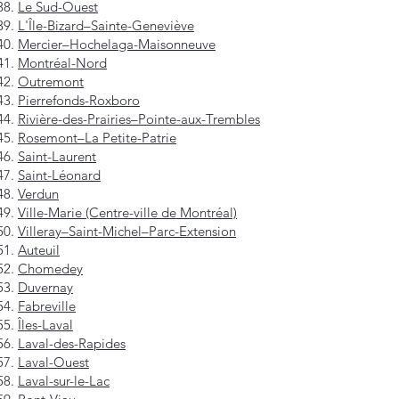
Le Sud-Ouest
L'Île-Bizard–Sainte-Geneviève
Mercier–Hochelaga-Maisonneuve
Montréal-Nord
Outremont
Pierrefonds-Roxboro
Rivière-des-Prairies–Pointe-aux-Trembles
Rosemont–La Petite-Patrie
Saint-Laurent
Saint-Léonard
Verdun
Ville-Marie (Centre-ville de Montréal)
Villeray–Saint-Michel–Parc-Extension
Auteuil
Chomedey
Duvernay
Fabreville
Îles-Laval
Laval-des-Rapides
Laval-Ouest
Laval-sur-le-Lac