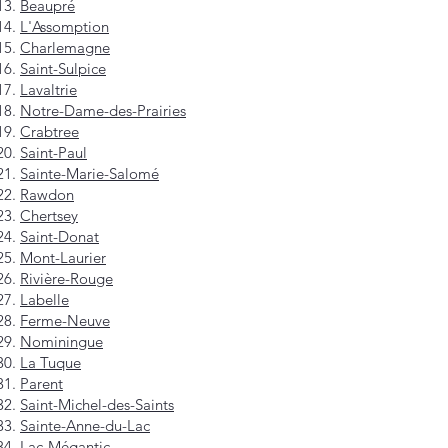
Beaupré
L'Assomption
Charlemagne
Saint-Sulpice
Lavaltrie
Notre-Dame-des-Prairies
Crabtree
Saint-Paul
Sainte-Marie-Salomé
Rawdon
Chertsey
Saint-Donat
Mont-Laurier
Rivière-Rouge
Labelle
Ferme-Neuve
Nominingue
La Tuque
Parent
Saint-Michel-des-Saints
Sainte-Anne-du-Lac
Lac-Mégantic