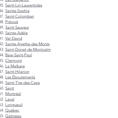
Saint-Lin-Laurentides
Sainte-Sophie
Saint-Colomban
Prévost
Saint-Sauveur
Sainte-Adèle
Val-David
Sainte-Agathe-des-Monts
Saint-Donat-de-Montcalm
Baie-Saint-Paul
Clermont
La Malbaie
Saint-Hilarion
Les Éboulements
Saint-Tite-des-Caps
Saint
Montréal
Laval
Longueuil
Québec
Gatineau