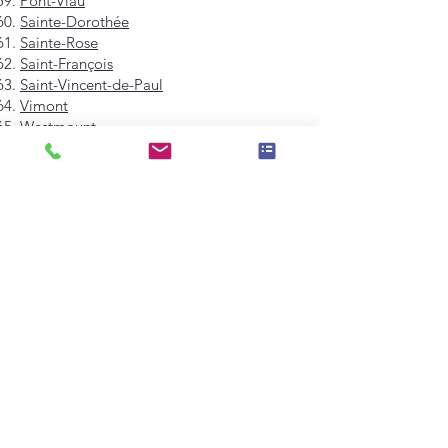
Pont-Viau
Sainte-Dorothée
Sainte-Rose
Saint-François
Saint-Vincent-de-Paul
Vimont
Westmount
Mont-Royal
Hampstead
Côte-Saint-Luc
Dollard-des-Ormeaux
Pointe-Claire
Kirkland
Beaconsfield
Baie-D'Urfé
Sainte-Anne-de-Bellevue
Dorval
L'Île-Dorval
Montréal-Est
Montréal-Ouest
Senneville
Longueuil