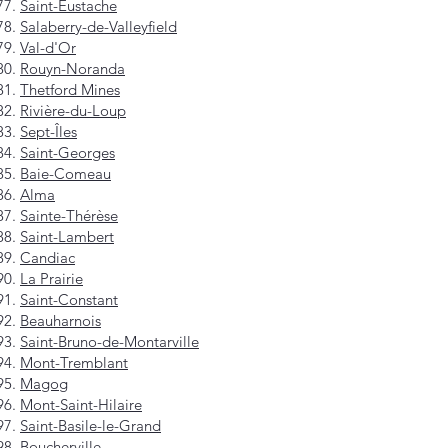
Saint-Eustache
Salaberry-de-Valleyfield
Val-d'Or
Rouyn-Noranda
Thetford Mines
Rivière-du-Loup
Sept-Îles
Saint-Georges
Baie-Comeau
Alma
Sainte-Thérèse
Saint-Lambert
Candiac
La Prairie
Saint-Constant
Beauharnois
Saint-Bruno-de-Montarville
Mont-Tremblant
Magog
Mont-Saint-Hilaire
Saint-Basile-le-Grand
Boucherville