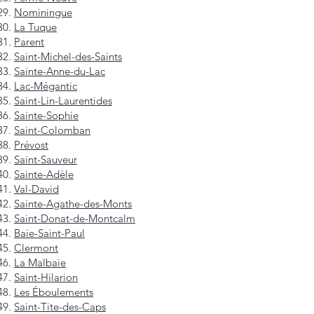
Nominingue
La Tuque
Parent
Saint-Michel-des-Saints
Sainte-Anne-du-Lac
Lac-Mégantic
Saint-Lin-Laurentides
Sainte-Sophie
Saint-Colomban
Prévost
Saint-Sauveur
Sainte-Adèle
Val-David
Sainte-Agathe-des-Monts
Saint-Donat-de-Montcalm
Baie-Saint-Paul
Clermont
La Malbaie
Saint-Hilarion
Les Éboulements
Saint-Tite-des-Caps