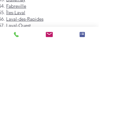
Fabreville
Îles-Laval
Laval-des-Rapides
Laval-Ouest
Laval-sur-le-Lac
Pont-Viau
Sainte-Dorothée
Sainte-Rose
Saint-François
Saint-Vincent-de-Paul
Vimont
Westmount
Mont-Royal
Hampstead
Côte-Saint-Luc
Dollard-des-Ormeaux
Pointe-Claire
Kirkland
Beaconsfield
Baie-D'Urfé
Sainte-Anne-de-Bellevue