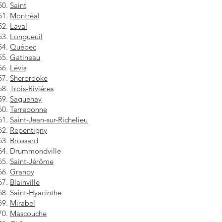
Saint
Montréal
Laval
Longueuil
Québec
Gatineau
Lévis
Sherbrooke
Trois-Rivières
Saguenay
Terrebonne
Saint-Jean-sur-Richelieu
Repentigny
Brossard
Drummondville
Saint-Jérôme
Granby
Blainville
Saint-Hyacinthe
Mirabel
Mascouche