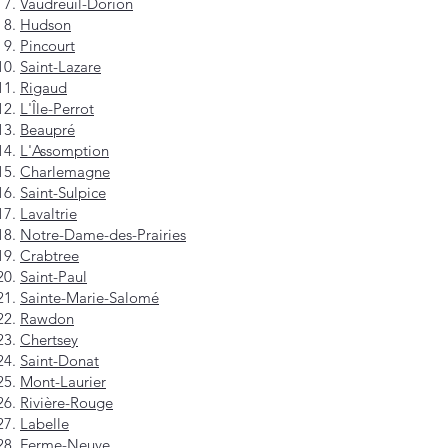
Vaudreuil-Dorion
Hudson
Pincourt
Saint-Lazare
Rigaud
L'Île-Perrot
Beaupré
L'Assomption
Charlemagne
Saint-Sulpice
Lavaltrie
Notre-Dame-des-Prairies
Crabtree
Saint-Paul
Sainte-Marie-Salomé
Rawdon
Chertsey
Saint-Donat
Mont-Laurier
Rivière-Rouge
Labelle
Ferme-Neuve