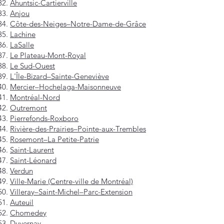
Ahuntsic-Cartierville
Anjou
Côte-des-Neiges–Notre-Dame-de-Grâce
Lachine
LaSalle
Le Plateau-Mont-Royal
Le Sud-Ouest
L'Île-Bizard–Sainte-Geneviève
Mercier–Hochelaga-Maisonneuve
Montréal-Nord
Outremont
Pierrefonds-Roxboro
Rivière-des-Prairies–Pointe-aux-Trembles
Rosemont–La Petite-Patrie
Saint-Laurent
Saint-Léonard
Verdun
Ville-Marie (Centre-ville de Montréal)
Villeray–Saint-Michel–Parc-Extension
Auteuil
Chomedey
Duvernay