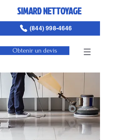
SIMARD NETTOYAGE
(844) 998-4646
Obtenir un devis