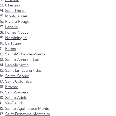
Chertsey
Saint-Donat
Mont-Laurier
Rivière-Rouge
Labelle
Ferme-Neuve
Nominingue
La Tuque
Parent
Saint-Michel-des-Saints
Sainte-Anne-du-Lac
Lac-Mégantic
Saint-Lin-Laurentides
Sainte-Sophie
Saint-Colomban
Prévost
Saint-Sauveur
Sainte-Adèle
Val-David
Sainte-Agathe-des-Monts
Saint-Donat-de-Montcalm