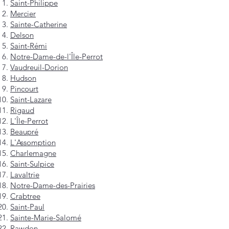
Saint-Philippe
Mercier
Sainte-Catherine
Delson
Saint-Rémi
Notre-Dame-de-l'Île-Perrot
Vaudreuil-Dorion
Hudson
Pincourt
Saint-Lazare
Rigaud
L'Île-Perrot
Beaupré
L'Assomption
Charlemagne
Saint-Sulpice
Lavaltrie
Notre-Dame-des-Prairies
Crabtree
Saint-Paul
Sainte-Marie-Salomé
Rawdon