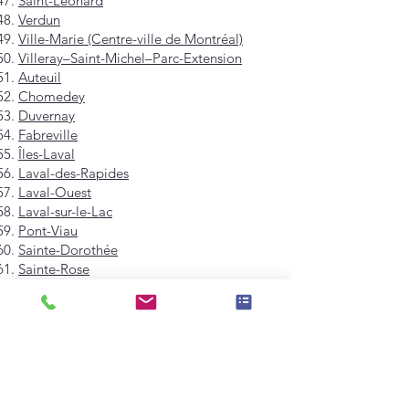
Saint-Léonard
Verdun
Ville-Marie (Centre-ville de Montréal)
Villeray–Saint-Michel–Parc-Extension
Auteuil
Chomedey
Duvernay
Fabreville
Îles-Laval
Laval-des-Rapides
Laval-Ouest
Laval-sur-le-Lac
Pont-Viau
Sainte-Dorothée
Sainte-Rose
Saint-François
Saint-Vincent-de-Paul
Vimont
Westmount
Mont-Royal
Hampstead
Côte-Saint-Luc