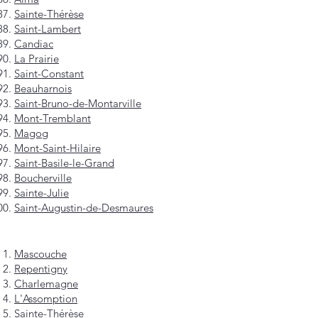
Sainte-Thérèse
Saint-Lambert
Candiac
La Prairie
Saint-Constant
Beauharnois
Saint-Bruno-de-Montarville
Mont-Tremblant
Magog
Mont-Saint-Hilaire
Saint-Basile-le-Grand
Boucherville
Sainte-Julie
Saint-Augustin-de-Desmaures
Mascouche
Repentigny
Charlemagne
L'Assomption
Sainte-Thérèse