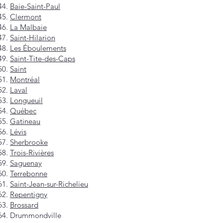
Baie-Saint-Paul
Clermont
La Malbaie
Saint-Hilarion
Les Éboulements
Saint-Tite-des-Caps
Saint
Montréal
Laval
Longueuil
Québec
Gatineau
Lévis
Sherbrooke
Trois-Rivières
Saguenay
Terrebonne
Saint-Jean-sur-Richelieu
Repentigny
Brossard
Drummondville