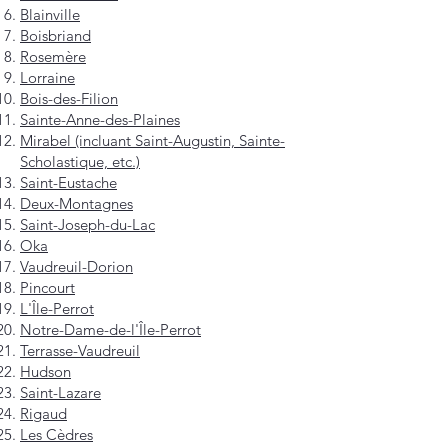
Blainville
Boisbriand
Rosemère
Lorraine
Bois-des-Filion
Sainte-Anne-des-Plaines
Mirabel (incluant Saint-Augustin, Sainte-
Scholastique, etc.)
Saint-Eustache
Deux-Montagnes
Saint-Joseph-du-Lac
Oka
Vaudreuil-Dorion
Pincourt
L'Île-Perrot
Notre-Dame-de-l'Île-Perrot
Terrasse-Vaudreuil
Hudson
Saint-Lazare
Rigaud
Les Cèdres