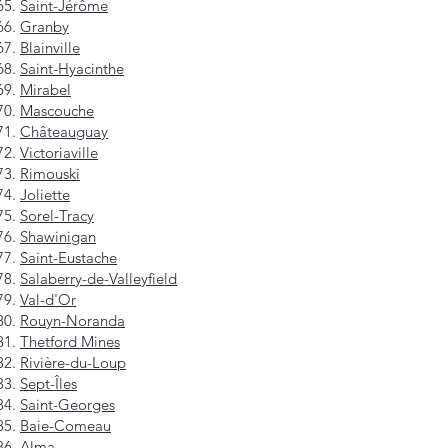
Saint-Jérôme
Granby
Blainville
Saint-Hyacinthe
Mirabel
Mascouche
Châteauguay
Victoriaville
Rimouski
Joliette
Sorel-Tracy
Shawinigan
Saint-Eustache
Salaberry-de-Valleyfield
Val-d'Or
Rouyn-Noranda
Thetford Mines
Rivière-du-Loup
Sept-Îles
Saint-Georges
Baie-Comeau
Alma