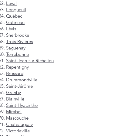
Laval
Longueuil
Québec
Gatineau
Lévis
Sherbrooke
Trois-Rivières
Saguenay
Terrebonne
Saint-Jean-sur-Richelieu
Repentigny
Brossard
Drummondville
Saint-Jérôme
Granby
Blainville
Saint-Hyacinthe
Mirabel
Mascouche
Châteauguay
Victoriaville