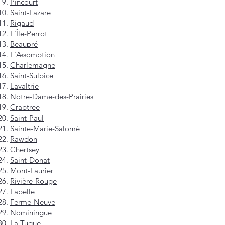
Pincourt
Saint-Lazare
Rigaud
L'Île-Perrot
Beaupré
L'Assomption
Charlemagne
Saint-Sulpice
Lavaltrie
Notre-Dame-des-Prairies
Crabtree
Saint-Paul
Sainte-Marie-Salomé
Rawdon
Chertsey
Saint-Donat
Mont-Laurier
Rivière-Rouge
Labelle
Ferme-Neuve
Nominingue
La Tuque