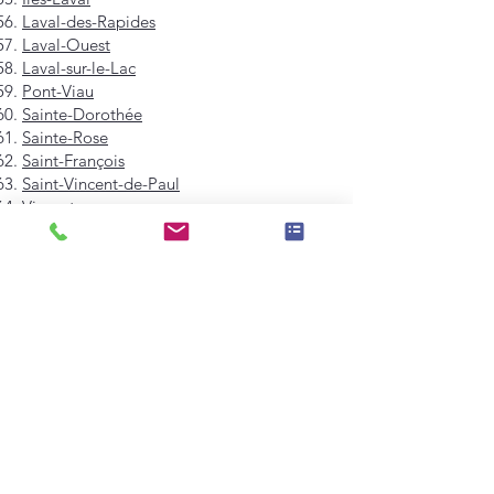
Laval-des-Rapides
Laval-Ouest
Laval-sur-le-Lac
Pont-Viau
Sainte-Dorothée
Sainte-Rose
Saint-François
Saint-Vincent-de-Paul
Vimont
Westmount
Mont-Royal
Hampstead
Côte-Saint-Luc
Dollard-des-Ormeaux
Pointe-Claire
Kirkland
Beaconsfield
Baie-D'Urfé
Sainte-Anne-de-Bellevue
Dorval
L'Île-Dorval