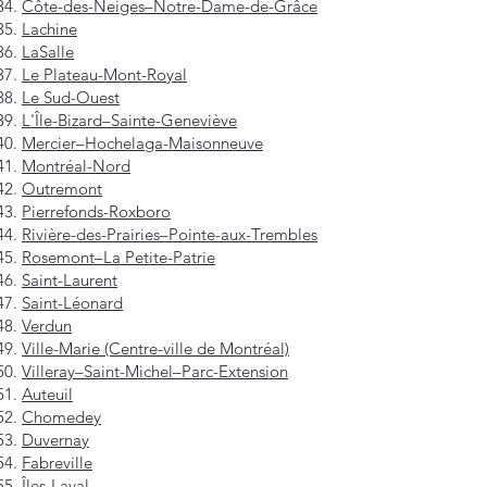
Côte-des-Neiges–Notre-Dame-de-Grâce
Lachine
LaSalle
Le Plateau-Mont-Royal
Le Sud-Ouest
L'Île-Bizard–Sainte-Geneviève
Mercier–Hochelaga-Maisonneuve
Montréal-Nord
Outremont
Pierrefonds-Roxboro
Rivière-des-Prairies–Pointe-aux-Trembles
Rosemont–La Petite-Patrie
Saint-Laurent
Saint-Léonard
Verdun
Ville-Marie (Centre-ville de Montréal)
Villeray–Saint-Michel–Parc-Extension
Auteuil
Chomedey
Duvernay
Fabreville
Îles-Laval