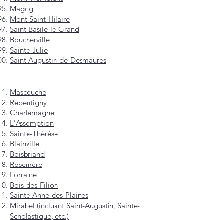
Magog
Mont-Saint-Hilaire
Saint-Basile-le-Grand
Boucherville
Sainte-Julie
Saint-Augustin-de-Desmaures
Mascouche
Repentigny
Charlemagne
L'Assomption
Sainte-Thérèse
Blainville
Boisbriand
Rosemère
Lorraine
Bois-des-Filion
Sainte-Anne-des-Plaines
Mirabel (incluant Saint-Augustin, Sainte-
Scholastique, etc.)