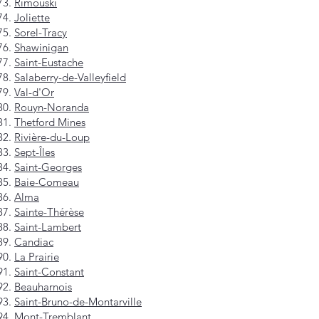
Rimouski
Joliette
Sorel-Tracy
Shawinigan
Saint-Eustache
Salaberry-de-Valleyfield
Val-d'Or
Rouyn-Noranda
Thetford Mines
Rivière-du-Loup
Sept-Îles
Saint-Georges
Baie-Comeau
Alma
Sainte-Thérèse
Saint-Lambert
Candiac
La Prairie
Saint-Constant
Beauharnois
Saint-Bruno-de-Montarville
Mont-Tremblant