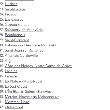
Hudson
Saint-Lazare
Rigaud
Les Cèdres
Coteau-du-Lac
Salaberry-de-Valleyfield
Beauharnois
Saint-Constant
Kahnawake (Territoire Mohawk)
Saint-Jean-sur-Richelieu
Ahuntsic-Cartierville
Anjou
Côte-des-Neiges–Notre-Dame-de-Grâce
Lachine
LaSalle
Le Plateau-Mont-Royal
Le Sud-Ouest
L'Île-Bizard–Sainte-Geneviève
Mercier–Hochelaga-Maisonneuve
Montréal-Nord
Outremont