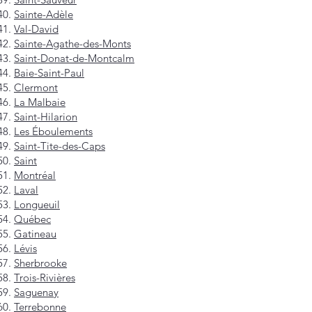
Sainte-Adèle
Val-David
Sainte-Agathe-des-Monts
Saint-Donat-de-Montcalm
Baie-Saint-Paul
Clermont
La Malbaie
Saint-Hilarion
Les Éboulements
Saint-Tite-des-Caps
Saint
Montréal
Laval
Longueuil
Québec
Gatineau
Lévis
Sherbrooke
Trois-Rivières
Saguenay
Terrebonne