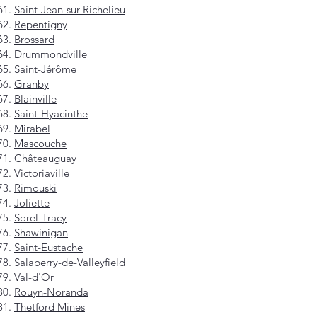
Saint-Jean-sur-Richelieu
Repentigny
Brossard
Drummondville
Saint-Jérôme
Granby
Blainville
Saint-Hyacinthe
Mirabel
Mascouche
Châteauguay
Victoriaville
Rimouski
Joliette
Sorel-Tracy
Shawinigan
Saint-Eustache
Salaberry-de-Valleyfield
Val-d'Or
Rouyn-Noranda
Thetford Mines