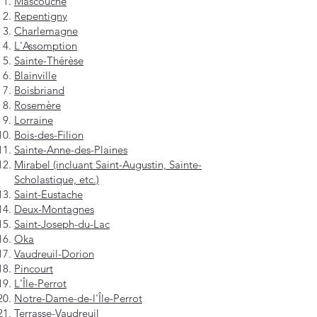
Mascouche
Repentigny
Charlemagne
L'Assomption
Sainte-Thérèse
Blainville
Boisbriand
Rosemère
Lorraine
Bois-des-Filion
Sainte-Anne-des-Plaines
Mirabel (incluant Saint-Augustin, Sainte-
Scholastique, etc.)
Saint-Eustache
Deux-Montagnes
Saint-Joseph-du-Lac
Oka
Vaudreuil-Dorion
Pincourt
L'Île-Perrot
Notre-Dame-de-l'Île-Perrot
Terrasse-Vaudreuil