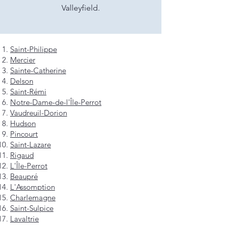
Valleyfield.
Saint-Philippe
Mercier
Sainte-Catherine
Delson
Saint-Rémi
Notre-Dame-de-l'Île-Perrot
Vaudreuil-Dorion
Hudson
Pincourt
Saint-Lazare
Rigaud
L'Île-Perrot
Beaupré
L'Assomption
Charlemagne
Saint-Sulpice
Lavaltrie