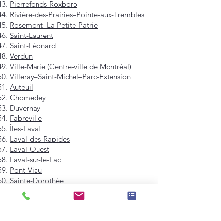
Pierrefonds-Roxboro
Rivière-des-Prairies–Pointe-aux-Trembles
Rosemont–La Petite-Patrie
Saint-Laurent
Saint-Léonard
Verdun
Ville-Marie (Centre-ville de Montréal)
Villeray–Saint-Michel–Parc-Extension
Auteuil
Chomedey
Duvernay
Fabreville
Îles-Laval
Laval-des-Rapides
Laval-Ouest
Laval-sur-le-Lac
Pont-Viau
Sainte-Dorothée
Sainte-Rose
Saint-François
Saint-Vincent-de-Paul