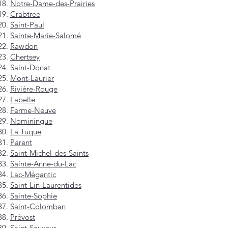
Notre-Dame-des-Prairies
Crabtree
Saint-Paul
Sainte-Marie-Salomé
Rawdon
Chertsey
Saint-Donat
Mont-Laurier
Rivière-Rouge
Labelle
Ferme-Neuve
Nominingue
La Tuque
Parent
Saint-Michel-des-Saints
Sainte-Anne-du-Lac
Lac-Mégantic
Saint-Lin-Laurentides
Sainte-Sophie
Saint-Colomban
Prévost
Saint-Sauveur