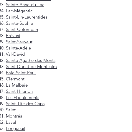
Sainte-Anne-du-Lac
Lac-Mégantic
Saint-Lin-Laurentides
Sainte-Sophie
Saint-Colomban
Prévost
Saint-Sauveur
Sainte-Adèle
Val-David
Sainte-Agathe-des-Monts
Saint-Donat-de-Montcalm
Baie-Saint-Paul
Clermont
La Malbaie
Saint-Hilarion
Les Éboulements
Saint-Tite-des-Caps
Saint
Montréal
Laval
Longueuil