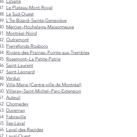
LaSalle
Le Plateau-Mont-Royal
Le Sud-Ouest
L'Île-Bizard–Sainte-Geneviève
Mercier–Hochelaga-Maisonneuve
Montréal-Nord
Outremont
Pierrefonds-Roxboro
Rivière-des-Prairies–Pointe-aux-Trembles
Rosemont–La Petite-Patrie
Saint-Laurent
Saint-Léonard
Verdun
Ville-Marie (Centre-ville de Montréal)
Villeray–Saint-Michel–Parc-Extension
Auteuil
Chomedey
Duvernay
Fabreville
Îles-Laval
Laval-des-Rapides
Laval-Ouest