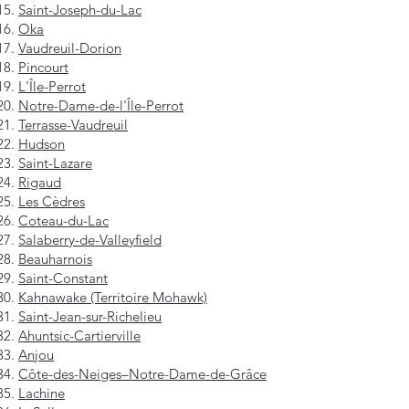
Saint-Joseph-du-Lac
Oka
Vaudreuil-Dorion
Pincourt
L'Île-Perrot
Notre-Dame-de-l'Île-Perrot
Terrasse-Vaudreuil
Hudson
Saint-Lazare
Rigaud
Les Cèdres
Coteau-du-Lac
Salaberry-de-Valleyfield
Beauharnois
Saint-Constant
Kahnawake (Territoire Mohawk)
Saint-Jean-sur-Richelieu
Ahuntsic-Cartierville
Anjou
Côte-des-Neiges–Notre-Dame-de-Grâce
Lachine