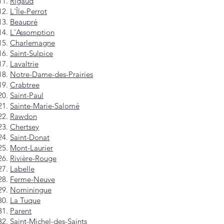
Rigaud
L'Île-Perrot
Beaupré
L'Assomption
Charlemagne
Saint-Sulpice
Lavaltrie
Notre-Dame-des-Prairies
Crabtree
Saint-Paul
Sainte-Marie-Salomé
Rawdon
Chertsey
Saint-Donat
Mont-Laurier
Rivière-Rouge
Labelle
Ferme-Neuve
Nominingue
La Tuque
Parent
Saint-Michel-des-Saints