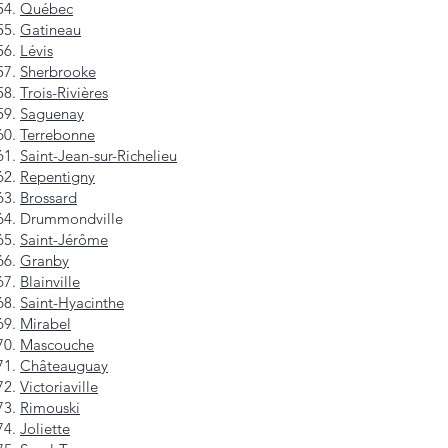
Québec
Gatineau
Lévis
Sherbrooke
Trois-Rivières
Saguenay
Terrebonne
Saint-Jean-sur-Richelieu
Repentigny
Brossard
Drummondville
Saint-Jérôme
Granby
Blainville
Saint-Hyacinthe
Mirabel
Mascouche
Châteauguay
Victoriaville
Rimouski
Joliette