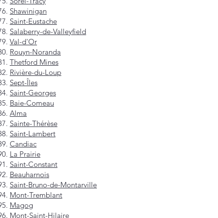
Sorel-Tracy
Shawinigan
Saint-Eustache
Salaberry-de-Valleyfield
Val-d'Or
Rouyn-Noranda
Thetford Mines
Rivière-du-Loup
Sept-Îles
Saint-Georges
Baie-Comeau
Alma
Sainte-Thérèse
Saint-Lambert
Candiac
La Prairie
Saint-Constant
Beauharnois
Saint-Bruno-de-Montarville
Mont-Tremblant
Magog
Mont-Saint-Hilaire