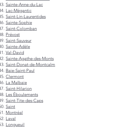
Sainte-Anne-du-Lac
Lac-Mégantic
Saint-Lin-Laurentides
Sainte-Sophie
Saint-Colomban
Prévost
Saint-Sauveur
Sainte-Adèle
Val-David
Sainte-Agathe-des-Monts
Saint-Donat-de-Montcalm
Baie-Saint-Paul
Clermont
La Malbaie
Saint-Hilarion
Les Éboulements
Saint-Tite-des-Caps
Saint
Montréal
Laval
Longueuil