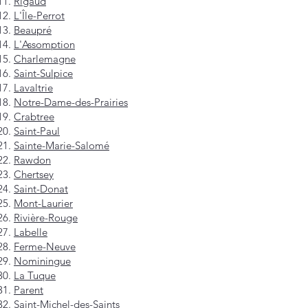
Rigaud
L'Île-Perrot
Beaupré
L'Assomption
Charlemagne
Saint-Sulpice
Lavaltrie
Notre-Dame-des-Prairies
Crabtree
Saint-Paul
Sainte-Marie-Salomé
Rawdon
Chertsey
Saint-Donat
Mont-Laurier
Rivière-Rouge
Labelle
Ferme-Neuve
Nominingue
La Tuque
Parent
Saint-Michel-des-Saints