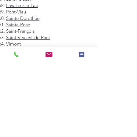
Laval-sur-le-Lac
Pont-Viau
Sainte-Dorothée
Sainte-Rose
Saint-François
Saint-Vincent-de-Paul
Vimont
Westmount
Mont-Royal
Hampstead
Côte-Saint-Luc
Dollard-des-Ormeaux
Pointe-Claire
Kirkland
Beaconsfield
Baie-D'Urfé
Sainte-Anne-de-Bellevue
Dorval
L'Île-Dorval
Montréal-Est
Montréal-Ouest