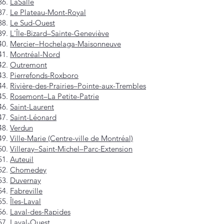
LaSalle
Le Plateau-Mont-Royal
Le Sud-Ouest
L'Île-Bizard–Sainte-Geneviève
Mercier–Hochelaga-Maisonneuve
Montréal-Nord
Outremont
Pierrefonds-Roxboro
Rivière-des-Prairies–Pointe-aux-Trembles
Rosemont–La Petite-Patrie
Saint-Laurent
Saint-Léonard
Verdun
Ville-Marie (Centre-ville de Montréal)
Villeray–Saint-Michel–Parc-Extension
Auteuil
Chomedey
Duvernay
Fabreville
Îles-Laval
Laval-des-Rapides
Laval-Ouest