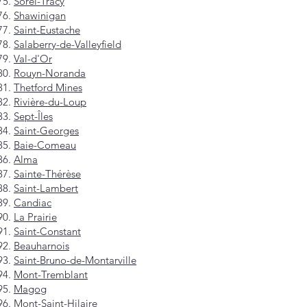
Sorel-Tracy
Shawinigan
Saint-Eustache
Salaberry-de-Valleyfield
Val-d'Or
Rouyn-Noranda
Thetford Mines
Rivière-du-Loup
Sept-Îles
Saint-Georges
Baie-Comeau
Alma
Sainte-Thérèse
Saint-Lambert
Candiac
La Prairie
Saint-Constant
Beauharnois
Saint-Bruno-de-Montarville
Mont-Tremblant
Magog
Mont-Saint-Hilaire