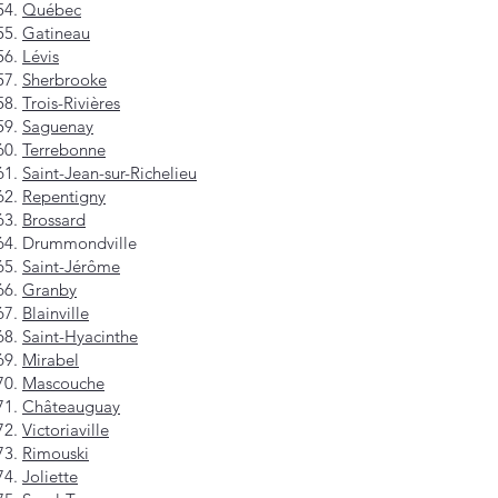
Québec
Gatineau
Lévis
Sherbrooke
Trois-Rivières
Saguenay
Terrebonne
Saint-Jean-sur-Richelieu
Repentigny
Brossard
Drummondville
Saint-Jérôme
Granby
Blainville
Saint-Hyacinthe
Mirabel
Mascouche
Châteauguay
Victoriaville
Rimouski
Joliette