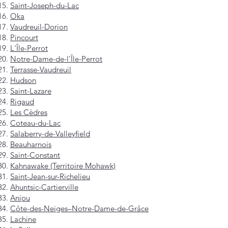
Saint-Joseph-du-Lac
Oka
Vaudreuil-Dorion
Pincourt
L'Île-Perrot
Notre-Dame-de-l'Île-Perrot
Terrasse-Vaudreuil
Hudson
Saint-Lazare
Rigaud
Les Cèdres
Coteau-du-Lac
Salaberry-de-Valleyfield
Beauharnois
Saint-Constant
Kahnawake (Territoire Mohawk)
Saint-Jean-sur-Richelieu
Ahuntsic-Cartierville
Anjou
Côte-des-Neiges–Notre-Dame-de-Grâce
Lachine