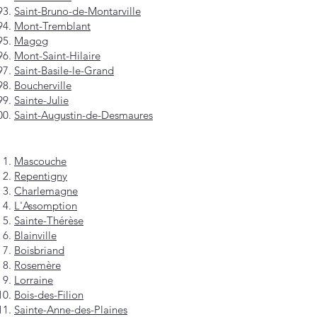
Saint-Bruno-de-Montarville
Mont-Tremblant
Magog
Mont-Saint-Hilaire
Saint-Basile-le-Grand
Boucherville
Sainte-Julie
Saint-Augustin-de-Desmaures
Mascouche
Repentigny
Charlemagne
L'Assomption
Sainte-Thérèse
Blainville
Boisbriand
Rosemère
Lorraine
Bois-des-Filion
Sainte-Anne-des-Plaines