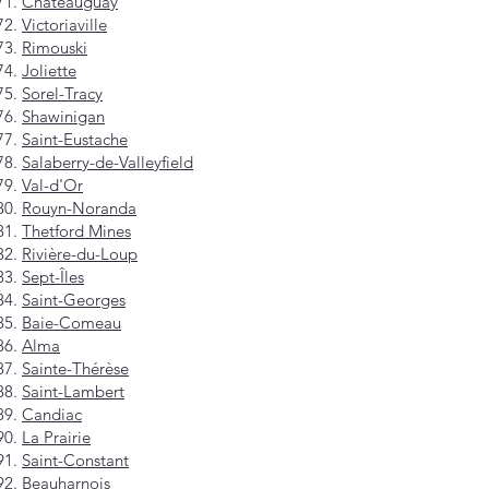
Châteauguay
Victoriaville
Rimouski
Joliette
Sorel-Tracy
Shawinigan
Saint-Eustache
Salaberry-de-Valleyfield
Val-d'Or
Rouyn-Noranda
Thetford Mines
Rivière-du-Loup
Sept-Îles
Saint-Georges
Baie-Comeau
Alma
Sainte-Thérèse
Saint-Lambert
Candiac
La Prairie
Saint-Constant
Beauharnois