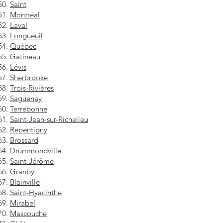
Saint
Montréal
Laval
Longueuil
Québec
Gatineau
Lévis
Sherbrooke
Trois-Rivières
Saguenay
Terrebonne
Saint-Jean-sur-Richelieu
Repentigny
Brossard
Drummondville
Saint-Jérôme
Granby
Blainville
Saint-Hyacinthe
Mirabel
Mascouche