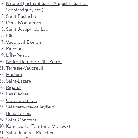
Mirabel (incluant Saint-Augustin, Sainte-
Scholastique, etc.)
Saint-Eustache
Deux-Montagnes
Saint-Joseph-du-Lac
Oka
Vaudreuil-Dorion
Pincourt
L'Île-Perrot
Notre-Dame-de-l'Île-Perrot
Terrasse-Vaudreuil
Hudson
Saint-Lazare
Rigaud
Les Cèdres
Coteau-du-Lac
Salaberry-de-Valleyfield
Beauharnois
Saint-Constant
Kahnawake (Territoire Mohawk)
Saint-Jean-sur-Richelieu