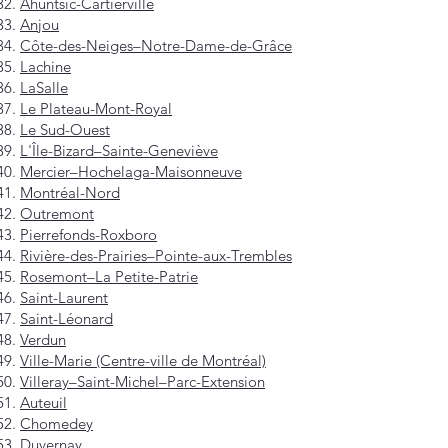
Ahuntsic-Cartierville
Anjou
Côte-des-Neiges–Notre-Dame-de-Grâce
Lachine
LaSalle
Le Plateau-Mont-Royal
Le Sud-Ouest
L'Île-Bizard–Sainte-Geneviève
Mercier–Hochelaga-Maisonneuve
Montréal-Nord
Outremont
Pierrefonds-Roxboro
Rivière-des-Prairies–Pointe-aux-Trembles
Rosemont–La Petite-Patrie
Saint-Laurent
Saint-Léonard
Verdun
Ville-Marie (Centre-ville de Montréal)
Villeray–Saint-Michel–Parc-Extension
Auteuil
Chomedey
Duvernay