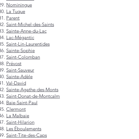
Nominingue
La Tuque
Parent
Saint-Michel-des-Saints
Sainte-Anne-du-Lac
Lac-Mégantic
Saint-Lin-Laurentides
Sainte-Sophie
Saint-Colomban
Prévost
Saint-Sauveur
Sainte-Adèle
Val-David
Sainte-Agathe-des-Monts
Saint-Donat-de-Montcalm
Baie-Saint-Paul
Clermont
La Malbaie
Saint-Hilarion
Les Éboulements
Saint-Tite-des-Caps