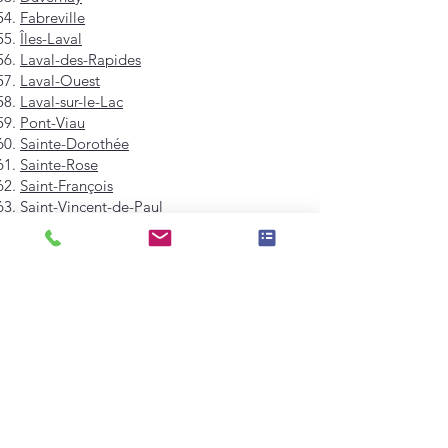
Fabreville
Îles-Laval
Laval-des-Rapides
Laval-Ouest
Laval-sur-le-Lac
Pont-Viau
Sainte-Dorothée
Sainte-Rose
Saint-François
Saint-Vincent-de-Paul
Vimont
Westmount
Mont-Royal
Hampstead
Côte-Saint-Luc
Dollard-des-Ormeaux
Pointe-Claire
Kirkland
Beaconsfield
Baie-D'Urfé
Sainte-Anne-de-Bellevue