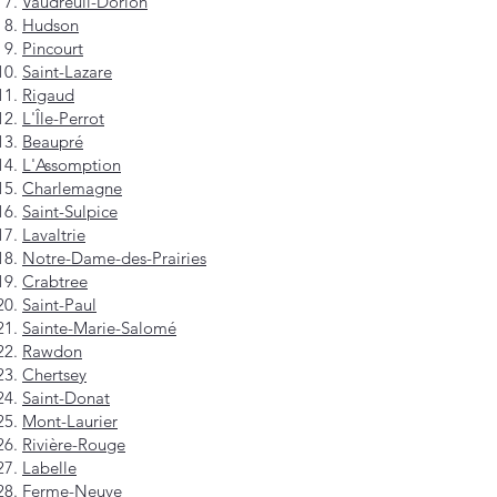
Vaudreuil-Dorion
Hudson
Pincourt
Saint-Lazare
Rigaud
L'Île-Perrot
Beaupré
L'Assomption
Charlemagne
Saint-Sulpice
Lavaltrie
Notre-Dame-des-Prairies
Crabtree
Saint-Paul
Sainte-Marie-Salomé
Rawdon
Chertsey
Saint-Donat
Mont-Laurier
Rivière-Rouge
Labelle
Ferme-Neuve