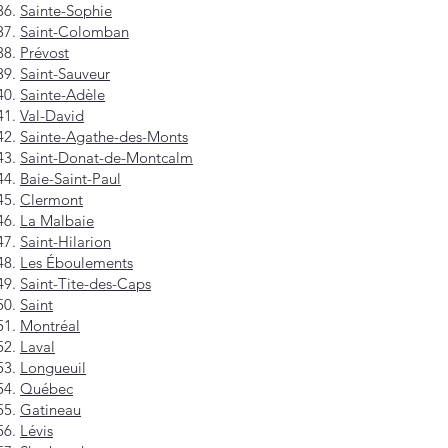
Sainte-Sophie
Saint-Colomban
Prévost
Saint-Sauveur
Sainte-Adèle
Val-David
Sainte-Agathe-des-Monts
Saint-Donat-de-Montcalm
Baie-Saint-Paul
Clermont
La Malbaie
Saint-Hilarion
Les Éboulements
Saint-Tite-des-Caps
Saint
Montréal
Laval
Longueuil
Québec
Gatineau
Lévis