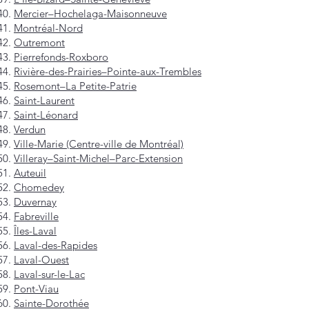
Mercier–Hochelaga-Maisonneuve
Montréal-Nord
Outremont
Pierrefonds-Roxboro
Rivière-des-Prairies–Pointe-aux-Trembles
Rosemont–La Petite-Patrie
Saint-Laurent
Saint-Léonard
Verdun
Ville-Marie (Centre-ville de Montréal)
Villeray–Saint-Michel–Parc-Extension
Auteuil
Chomedey
Duvernay
Fabreville
Îles-Laval
Laval-des-Rapides
Laval-Ouest
Laval-sur-le-Lac
Pont-Viau
Sainte-Dorothée