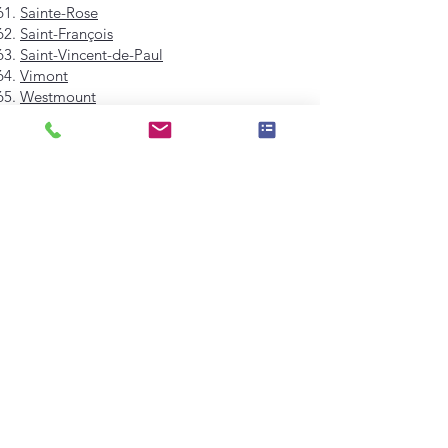
Sainte-Rose
Saint-François
Saint-Vincent-de-Paul
Vimont
Westmount
Mont-Royal
Hampstead
Côte-Saint-Luc
Dollard-des-Ormeaux
Pointe-Claire
Kirkland
Beaconsfield
Baie-D'Urfé
Sainte-Anne-de-Bellevue
Dorval
L'Île-Dorval
Montréal-Est
Montréal-Ouest
Senneville
Longueuil
Brossard