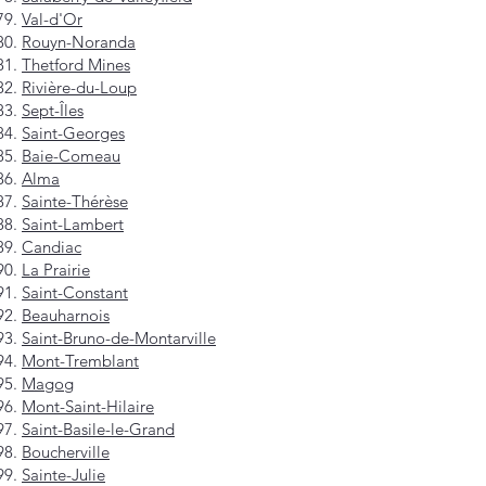
Val-d'Or
Rouyn-Noranda
Thetford Mines
Rivière-du-Loup
Sept-Îles
Saint-Georges
Baie-Comeau
Alma
Sainte-Thérèse
Saint-Lambert
Candiac
La Prairie
Saint-Constant
Beauharnois
Saint-Bruno-de-Montarville
Mont-Tremblant
Magog
Mont-Saint-Hilaire
Saint-Basile-le-Grand
Boucherville
Sainte-Julie