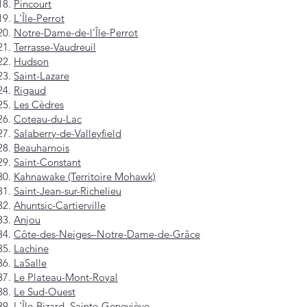
Pincourt
L'Île-Perrot
Notre-Dame-de-l'Île-Perrot
Terrasse-Vaudreuil
Hudson
Saint-Lazare
Rigaud
Les Cèdres
Coteau-du-Lac
Salaberry-de-Valleyfield
Beauharnois
Saint-Constant
Kahnawake (Territoire Mohawk)
Saint-Jean-sur-Richelieu
Ahuntsic-Cartierville
Anjou
Côte-des-Neiges–Notre-Dame-de-Grâce
Lachine
LaSalle
Le Plateau-Mont-Royal
Le Sud-Ouest
L'Île-Bizard–Sainte-Geneviève