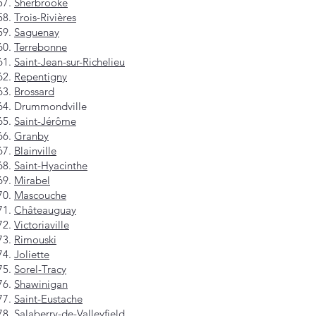
Sherbrooke
Trois-Rivières
Saguenay
Terrebonne
Saint-Jean-sur-Richelieu
Repentigny
Brossard
Drummondville
Saint-Jérôme
Granby
Blainville
Saint-Hyacinthe
Mirabel
Mascouche
Châteauguay
Victoriaville
Rimouski
Joliette
Sorel-Tracy
Shawinigan
Saint-Eustache
Salaberry-de-Valleyfield