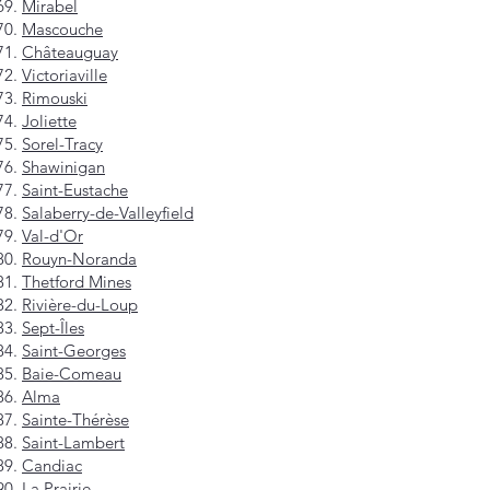
Mirabel
Mascouche
Châteauguay
Victoriaville
Rimouski
Joliette
Sorel-Tracy
Shawinigan
Saint-Eustache
Salaberry-de-Valleyfield
Val-d'Or
Rouyn-Noranda
Thetford Mines
Rivière-du-Loup
Sept-Îles
Saint-Georges
Baie-Comeau
Alma
Sainte-Thérèse
Saint-Lambert
Candiac
La Prairie