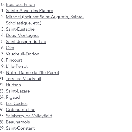
Bois-des-Filion
Sainte-Anne-des-Plaines
Mirabel (incluant Saint-Augustin, Sainte-
Scholastique, etc.)
Saint-Eustache
Deux-Montagnes
Saint-Joseph-du-Lac
Oka
Vaudreuil-Dorion
Pincourt
L'Île-Perrot
Notre-Dame-de-l'Île-Perrot
Terrasse-Vaudreuil
Hudson
Saint-Lazare
Rigaud
Les Cèdres
Coteau-du-Lac
Salaberry-de-Valleyfield
Beauharnois
Saint-Constant