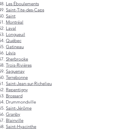
Les Éboulements
Saint-Tite-des-Caps
Saint
Montréal
Laval
Longueuil
Québec
Gatineau
Lévis
Sherbrooke
Trois-Rivières
Saguenay
Terrebonne
Saint-Jean-sur-Richelieu
Repentigny
Brossard
Drummondville
Saint-Jérôme
Granby
Blainville
Saint-Hyacinthe