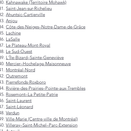
Kahnawake (Territoire Mohawk)
Saint-Jean-sur-Richelieu
Ahuntsic-Cartierville
Anjou
Côte-des-Neiges–Notre-Dame-de-Grâce
Lachine
LaSalle
Le Plateau-Mont-Royal
Le Sud-Ouest
L'Île-Bizard–Sainte-Geneviève
Mercier–Hochelaga-Maisonneuve
Montréal-Nord
Outremont
Pierrefonds-Roxboro
Rivière-des-Prairies–Pointe-aux-Trembles
Rosemont–La Petite-Patrie
Saint-Laurent
Saint-Léonard
Verdun
Ville-Marie (Centre-ville de Montréal)
Villeray–Saint-Michel–Parc-Extension