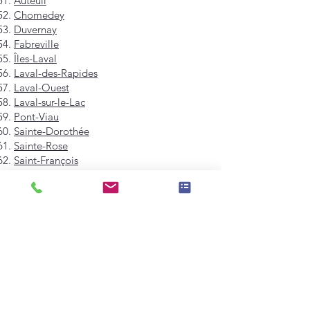
Auteuil
Chomedey
Duvernay
Fabreville
Îles-Laval
Laval-des-Rapides
Laval-Ouest
Laval-sur-le-Lac
Pont-Viau
Sainte-Dorothée
Sainte-Rose
Saint-François
Saint-Vincent-de-Paul
Vimont
Westmount
Mont-Royal
Hampstead
Côte-Saint-Luc
Dollard-des-Ormeaux
Pointe-Claire
Kirkland
Beaconsfield