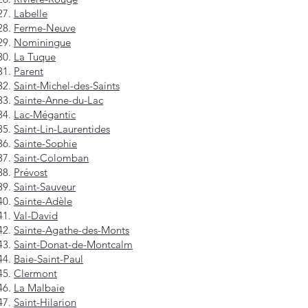
Labelle
Ferme-Neuve
Nominingue
La Tuque
Parent
Saint-Michel-des-Saints
Sainte-Anne-du-Lac
Lac-Mégantic
Saint-Lin-Laurentides
Sainte-Sophie
Saint-Colomban
Prévost
Saint-Sauveur
Sainte-Adèle
Val-David
Sainte-Agathe-des-Monts
Saint-Donat-de-Montcalm
Baie-Saint-Paul
Clermont
La Malbaie
Saint-Hilarion