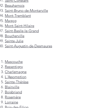
Saint-Constant
Beauharnois
Saint-Bruno-de-Montarville
Mont-Tremblant
Magog
Mont-Saint-Hilaire
Saint-Basile-le-Grand
Boucherville
Sainte-Julie
Saint-Augustin-de-Desmaures
Mascouche
Repentigny
Charlemagne
L'Assomption
Sainte-Thérèse
Blainville
Boisbriand
Rosemère
Lorraine
Bois-des-Filion