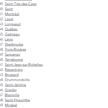
Saint-Tite-des-Caps
Saint
Montréal
Laval
Longueuil
Québec
Gatineau
Lévis
Sherbrooke
Trois-Rivières
Saguenay
Terrebonne
Saint-Jean-sur-Richelieu
Repentigny
Brossard
Drummondville
Saint-Jérôme
Granby
Blainville
Saint-Hyacinthe
Mirabel