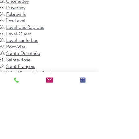
Chomedey
Duvernay
Fabreville
Îles-Laval
Laval-des-Rapides
Laval-Ouest
Laval-sur-le-Lac
Pont-Viau
Sainte-Dorothée
Sainte-Rose
Saint-François
Saint-Vincent-de-Paul
Vimont
Westmount
Mont-Royal
Hampstead
Côte-Saint-Luc
Dollard-des-Ormeaux
Pointe-Claire
Kirkland
Beaconsfield
Baie-D'Urfé