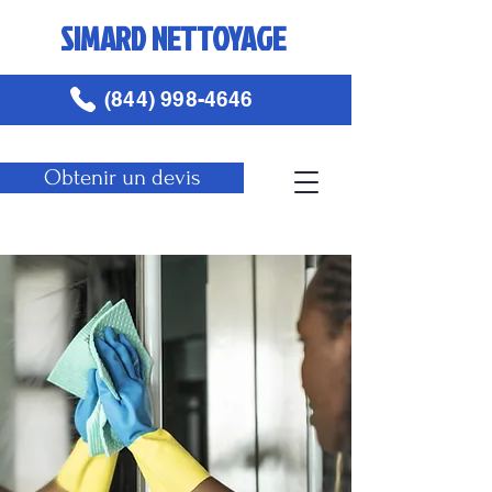
SIMARD NETTOYAGE
(844) 998-4646
Obtenir un devis