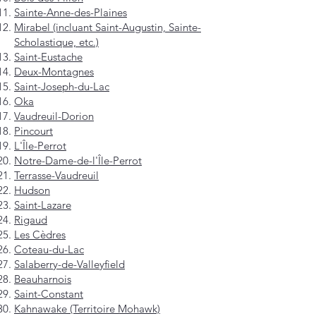
Sainte-Anne-des-Plaines
Mirabel (incluant Saint-Augustin, Sainte-
Scholastique, etc.)
Saint-Eustache
Deux-Montagnes
Saint-Joseph-du-Lac
Oka
Vaudreuil-Dorion
Pincourt
L'Île-Perrot
Notre-Dame-de-l'Île-Perrot
Terrasse-Vaudreuil
Hudson
Saint-Lazare
Rigaud
Les Cèdres
Coteau-du-Lac
Salaberry-de-Valleyfield
Beauharnois
Saint-Constant
Kahnawake (Territoire Mohawk)