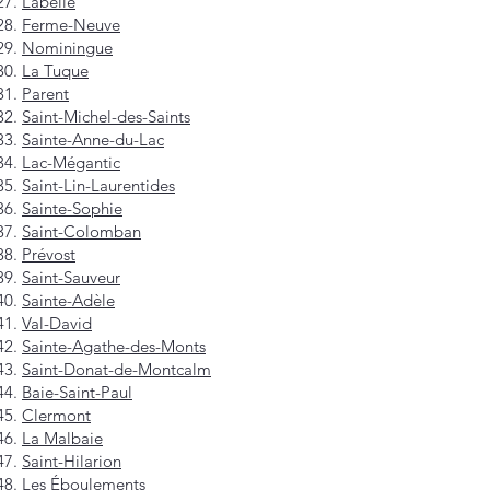
Labelle
Ferme-Neuve
Nominingue
La Tuque
Parent
Saint-Michel-des-Saints
Sainte-Anne-du-Lac
Lac-Mégantic
Saint-Lin-Laurentides
Sainte-Sophie
Saint-Colomban
Prévost
Saint-Sauveur
Sainte-Adèle
Val-David
Sainte-Agathe-des-Monts
Saint-Donat-de-Montcalm
Baie-Saint-Paul
Clermont
La Malbaie
Saint-Hilarion
Les Éboulements