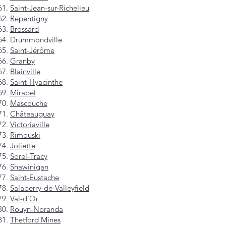
Saint-Jean-sur-Richelieu
Repentigny
Brossard
Drummondville
Saint-Jérôme
Granby
Blainville
Saint-Hyacinthe
Mirabel
Mascouche
Châteauguay
Victoriaville
Rimouski
Joliette
Sorel-Tracy
Shawinigan
Saint-Eustache
Salaberry-de-Valleyfield
Val-d'Or
Rouyn-Noranda
Thetford Mines