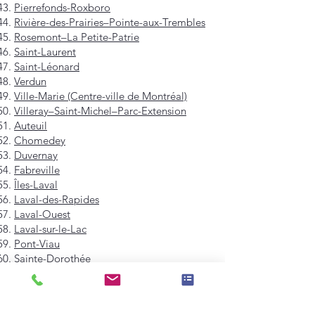
Pierrefonds-Roxboro
Rivière-des-Prairies–Pointe-aux-Trembles
Rosemont–La Petite-Patrie
Saint-Laurent
Saint-Léonard
Verdun
Ville-Marie (Centre-ville de Montréal)
Villeray–Saint-Michel–Parc-Extension
Auteuil
Chomedey
Duvernay
Fabreville
Îles-Laval
Laval-des-Rapides
Laval-Ouest
Laval-sur-le-Lac
Pont-Viau
Sainte-Dorothée
Sainte-Rose
Saint-François
Saint-Vincent-de-Paul