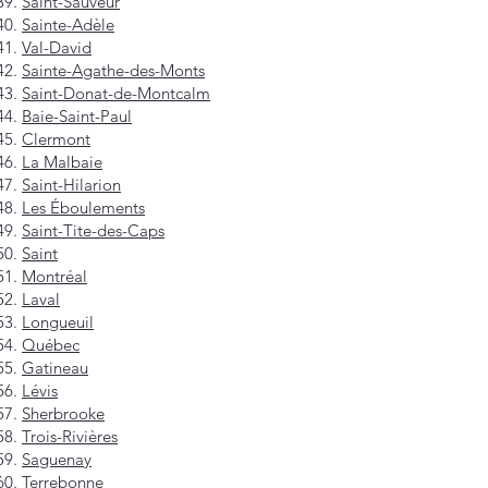
Saint-Sauveur
Sainte-Adèle
Val-David
Sainte-Agathe-des-Monts
Saint-Donat-de-Montcalm
Baie-Saint-Paul
Clermont
La Malbaie
Saint-Hilarion
Les Éboulements
Saint-Tite-des-Caps
Saint
Montréal
Laval
Longueuil
Québec
Gatineau
Lévis
Sherbrooke
Trois-Rivières
Saguenay
Terrebonne