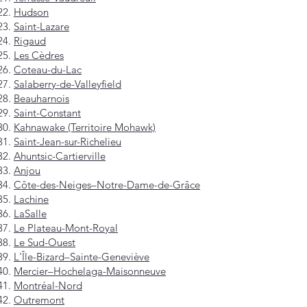
Hudson
Saint-Lazare
Rigaud
Les Cèdres
Coteau-du-Lac
Salaberry-de-Valleyfield
Beauharnois
Saint-Constant
Kahnawake (Territoire Mohawk)
Saint-Jean-sur-Richelieu
Ahuntsic-Cartierville
Anjou
Côte-des-Neiges–Notre-Dame-de-Grâce
Lachine
LaSalle
Le Plateau-Mont-Royal
Le Sud-Ouest
L'Île-Bizard–Sainte-Geneviève
Mercier–Hochelaga-Maisonneuve
Montréal-Nord
Outremont