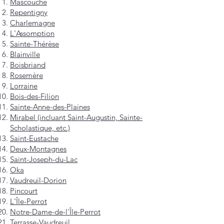
Mascouche
Repentigny
Charlemagne
L'Assomption
Sainte-Thérèse
Blainville
Boisbriand
Rosemère
Lorraine
Bois-des-Filion
Sainte-Anne-des-Plaines
Mirabel (incluant Saint-Augustin, Sainte-
Scholastique, etc.)
Saint-Eustache
Deux-Montagnes
Saint-Joseph-du-Lac
Oka
Vaudreuil-Dorion
Pincourt
L'Île-Perrot
Notre-Dame-de-l'Île-Perrot
Terrasse-Vaudreuil