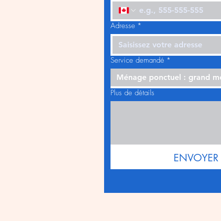
Adresse
*
Service demandé
*
Ménage ponctuel : grand 
Plus de détails
ENVOYER