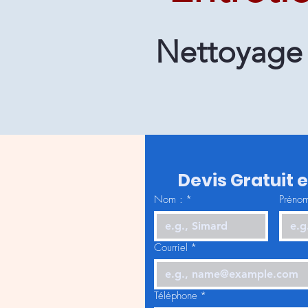
Nettoyage d
Devis Gratuit 
Nom :
*
Prénom
Courriel
*
Téléphone
*