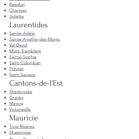
Rawdon
Chertsey
Joliette
Laurentides
Sainte-Adèle
Sainte-Agathe-des-Monts
Val-David
Mont-Tremblant
Sainte-Sophie
Saint-Colomban
Prévost
Saint-Sauveur
Cantons-de-l'Est
Sherbrooke
Granby
Magog
Victoriaville
Mauricie
Trois-Rivières
Shawinigan