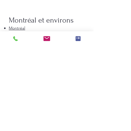
Montréal et environs
Montréal
Laval
Longueuil
Candiac
La Prairie
Saint-Constant
Beauharnois
Saint-Bruno-de-Montarville
Boucherville
Sainte-Julie
Saint-Augustin-de-Desmaures
Rive-Nord de Montréal
Terrebonne
Repentigny
Saint-Jérôme
Blainville
Mirabel
Mascouche