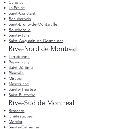
Candiac
La Prairie
Saint-Constant
Beauharnois
Saint-Bruno-de-Montarville
Boucherville
Sainte-Julie
Saint-Augustin-de-Desmaures
Rive-Nord de Montréal
Terrebonne
Repentigny
Saint-Jérôme
Blainville
Mirabel
Mascouche
Sainte-Thérèse
Saint-Eustache
Rive-Sud de Montréal
Brossard
Châteauguay
Mercier
Sainte-Catherine