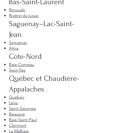
Bas-Saint-Laurent
Rimouski
Rivière-du-Loup
Saguenay–Lac-Saint-
Jean
Saguenay
Alma
Côte-Nord
Baie-Comeau
Sept-Îles
Québec et Chaudière-
Appalaches
Québec
Lévis
Saint-Georges
Beaupre
Baie-Saint-Paul
Clermont
La Malbaie