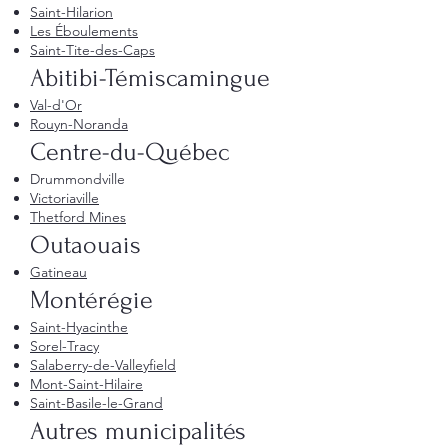
Saint-Hilarion
Les Éboulements
Saint-Tite-des-Caps
Abitibi-Témiscamingue
Val-d'Or
Rouyn-Noranda
Centre-du-Québec
Drummondville
Victoriaville
Thetford Mines
Outaouais
Gatineau
Montérégie
Saint-Hyacinthe
Sorel-Tracy
Salaberry-de-Valleyfield
Mont-Saint-Hilaire
Saint-Basile-le-Grand
Autres municipalités