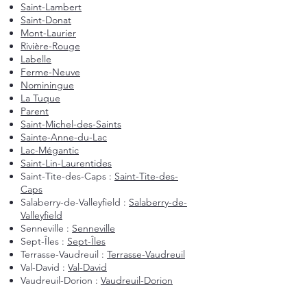
Saint-Lambert
Saint-Donat
Mont-Laurier
Rivière-Rouge
Labelle
Ferme-Neuve
Nominingue
La Tuque
Parent
Saint-Michel-des-Saints
Sainte-Anne-du-Lac
Lac-Mégantic
Saint-Lin-Laurentides
Saint-Tite-des-Caps :
Saint-Tite-des-
Caps
Salaberry-de-Valleyfield :
Salaberry-de-
Valleyfield
Senneville :
Senneville
Sept-Îles :
Sept-Îles
Terrasse-Vaudreuil :
Terrasse-Vaudreuil
Val-David :
Val-David
Vaudreuil-Dorion :
Vaudreuil-Dorion