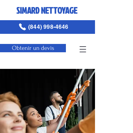
SIMARD NETTOYAGE
(844) 998-4646
Obtenir un devis