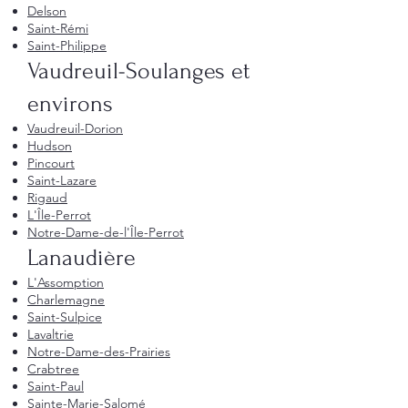
Delson
Saint-Rémi
Saint-Philippe
Vaudreuil-Soulanges et
environs
Vaudreuil-Dorion
Hudson
Pincourt
Saint-Lazare
Rigaud
L'Île-Perrot
Notre-Dame-de-l'Île-Perrot
Lanaudière
L'Assomption
Charlemagne
Saint-Sulpice
Lavaltrie
Notre-Dame-des-Prairies
Crabtree
Saint-Paul
Sainte-Marie-Salomé