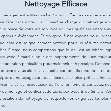
Nettoyage Efficace
ménagement à Mascouche: Simard offre des services de nett
une fête dans votre ville, Simard se charge du nettoyage ap
ue pièce de votre maison. Nos équipes qualifiées intervienne
 après un événement. Faites appel à nos experts pour un net
que coin est soigneusement nettoyé pour un résultat parfai
z Simard, nous comprenons que le prix est un critère i
uxe avec Simard : pour des appartements de luxe toujou
attention particulière pour maintenir son prestige. Demande
pouvons vous aider !. Nos tarifs compétitifs rendent le nett
pes de nettoyage sont qualifiées et flexibles, prêtes à inter
rsonnalisé et respectueux de l'environnement, contactez-n
ée du ménage et confiez cette tâche aux experts de Simard. Vou
prestation de nettoyage qui respecte vos exigences les plus
he.