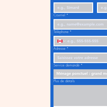
Courriel
*
Téléphone
*
Adresse
*
Service demandé
*
Ménage ponctuel : grand 
Plus de détails