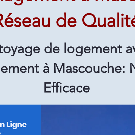
Réseau de Qualit
toyage de logement a
ment à Mascouche: 
Efficace
en Ligne
 :