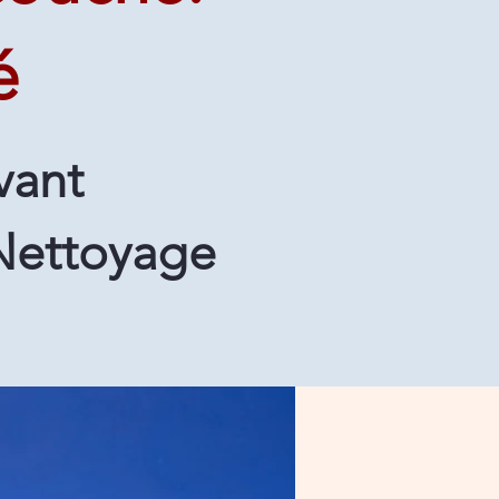
é
vant
Nettoyage