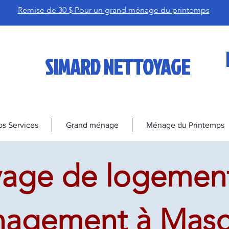
Remise de 30 $ Pour un grand ménage du printemps
SIMARD NETTOYAGE
s Services
Grand ménage
Ménage du Printemps
age de logement
agement à Masc