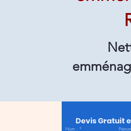
Net
emménage
Devis Gratuit 
Nom :
*
Prénom