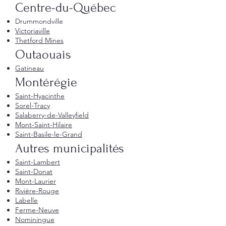
Centre-du-Québec
Drummondville
Victoriaville
Thetford Mines
Outaouais
Gatineau
Montérégie
Saint-Hyacinthe
Sorel-Tracy
Salaberry-de-Valleyfield
Mont-Saint-Hilaire
Saint-Basile-le-Grand
Autres municipalités
Saint-Lambert
Saint-Donat
Mont-Laurier
Rivière-Rouge
Labelle
Ferme-Neuve
Nominingue