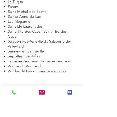
La Tuque
Parent
Saint-Michel-des-Saints
Sainte-Anne-du-Lac
Lac-Mégantic
Saint-Lin-Laurentides
Saint-Tite-des-Caps :
Saint-Tite-des-
Caps
Salaberry-de-Valleyfield :
Salaberry-de-
Valleyfield
Senneville :
Senneville
Sept-Îles :
Sept-Îles
Terrasse-Vaudreuil :
Terrasse-Vaudreuil
Val-David :
Val-David
Vaudreuil-Dorion :
Vaudreuil-Dorion
Montréal et environs
Montréal
Laval
Longueuil