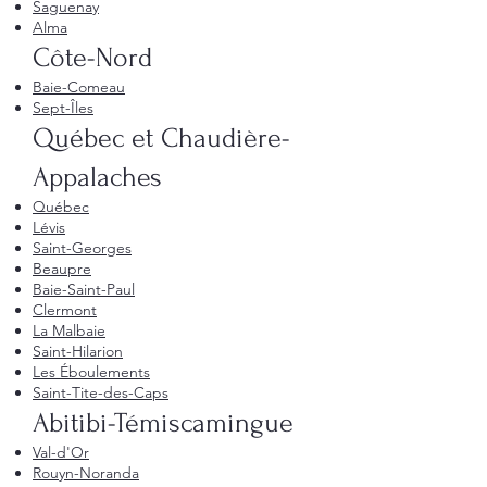
Saguenay
Alma
Côte-Nord
Baie-Comeau
Sept-Îles
Québec et Chaudière-
Appalaches
Québec
Lévis
Saint-Georges
Beaupre
Baie-Saint-Paul
Clermont
La Malbaie
Saint-Hilarion
Les Éboulements
Saint-Tite-des-Caps
Abitibi-Témiscamingue
Val-d'Or
Rouyn-Noranda