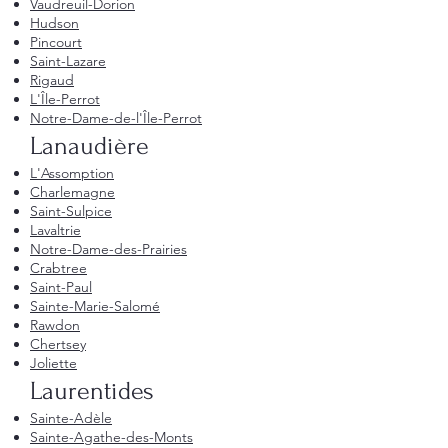
Vaudreuil-Dorion
Hudson
Pincourt
Saint-Lazare
Rigaud
L'Île-Perrot
Notre-Dame-de-l'Île-Perrot
Lanaudière
L'Assomption
Charlemagne
Saint-Sulpice
Lavaltrie
Notre-Dame-des-Prairies
Crabtree
Saint-Paul
Sainte-Marie-Salomé
Rawdon
Chertsey
Joliette
Laurentides
Sainte-Adèle
Sainte-Agathe-des-Monts