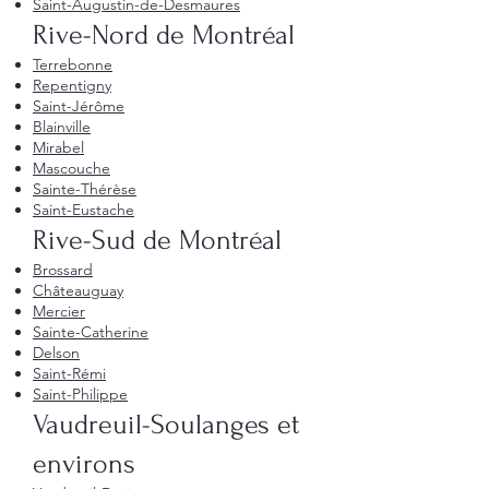
Saint-Augustin-de-Desmaures
Rive-Nord de Montréal
Terrebonne
Repentigny
Saint-Jérôme
Blainville
Mirabel
Mascouche
Sainte-Thérèse
Saint-Eustache
Rive-Sud de Montréal
Brossard
Châteauguay
Mercier
Sainte-Catherine
Delson
Saint-Rémi
Saint-Philippe
Vaudreuil-Soulanges et
environs