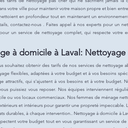
es tarifs de nettoyage pas cher qui ne sacrifient jamais la q
ans votre ville pour maintenir votre maison propre et bien ent
ettoient en profondeur tout en maintenant un environnement 
ails, contactez-nous . Faites appel à nos experts pour un ne
 pour un service de nettoyage complet, qui respecte votre e
ge à domicile à Laval: Nettoyage
us souhaitez obtenir des tarifs de nos services de nettoyage 
oyage flexibles, adaptées à votre budget et à vos besoins spé
ge attractifs, qui s'ajustent à vos besoins et à votre budget
vous puissiez vous reposer. Nos équipes interviennent régu
icile ou vos locaux commerciaux. Nos femmes de ménage netto
extérieurs et intérieurs pour garantir une propreté impeccable.
ats durables, à chaque intervention.. Nettoyage à domicile à Lav
spectent votre budget tout en vous garantissant un service de