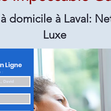
à domicile à Laval: N
Luxe
en Ligne
 :