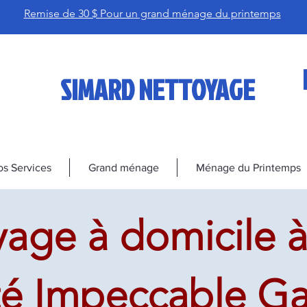
Remise de 30 $ Pour un grand ménage du printemps
SIMARD NETTOYAGE
s Services
Grand ménage
Ménage du Printemps
age à domicile à
té Impeccable Ga