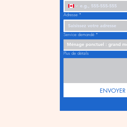
Adresse
*
Service demandé
*
Ménage ponctuel : grand 
Plus de détails
ENVOYER