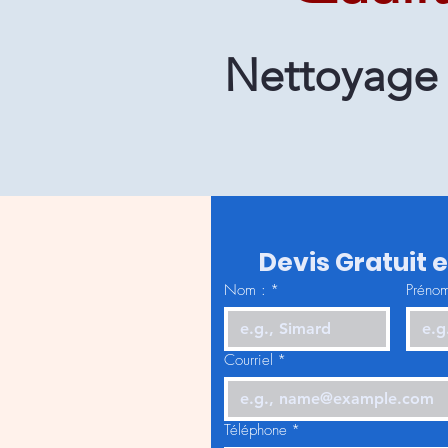
Nettoyage 
Devis Gratuit 
Nom :
*
Prénom
Courriel
*
Téléphone
*