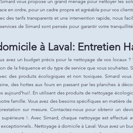
 Simard vous propose un grand ménage pour nettoyer les sols, 
ace en ordre, pour un cadre propre et agréable pour vos client
c des tarifs transparents et une intervention rapide, nous facil
es services de Simard sont pensés pour garantir votre tranquillit
omicile à Laval: Entretien H
ous avez un budget précis pour le nettoyage de vos locaux ? 
ction de la fréquence et du type de service que vous souhaitez
é avec des produits écologiques et non toxiques. Simard v
ine, des hottes aux fours en passant par les planches à déco
s aujourd'hui!. En utilisant des produits de nettoyage écolog
votre famille. Vous avez des besoins spécifiques en matière 
prestation sur mesure. Contactez-nous pour obtenir un devis
 supérieure !. Avec Simard, chaque nettoyage est effectué av
ts exceptionnels.. Nettoyage à domicile à Laval: Vous avez un b