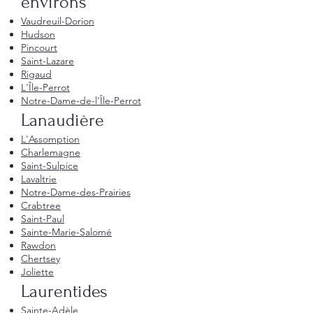
environs
Vaudreuil-Dorion
Hudson
Pincourt
Saint-Lazare
Rigaud
L'Île-Perrot
Notre-Dame-de-l'Île-Perrot
Lanaudière
L'Assomption
Charlemagne
Saint-Sulpice
Lavaltrie
Notre-Dame-des-Prairies
Crabtree
Saint-Paul
Sainte-Marie-Salomé
Rawdon
Chertsey
Joliette
Laurentides
Sainte-Adèle