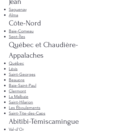
Jean
Saguenay
Alma
Côte-Nord
Baie-Comeau
Sept-Îles
Québec et Chaudière-
Appalaches
Québec
Lévis
Saint-Georges
Beaupre
Baie-Saint-Paul
Clermont
La Malbaie
Saint-Hilarion
Les Éboulements
Saint-Tite-des-Caps
Abitibi-Témiscamingue
Val-d'Or