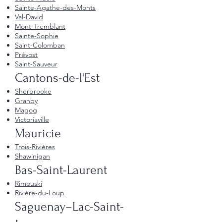
Sainte-Agathe-des-Monts
Val-David
Mont-Tremblant
Sainte-Sophie
Saint-Colomban
Prévost
Saint-Sauveur
Cantons-de-l'Est
Sherbrooke
Granby
Magog
Victoriaville
Mauricie
Trois-Rivières
Shawinigan
Bas-Saint-Laurent
Rimouski
Rivière-du-Loup
Saguenay–Lac-Saint-