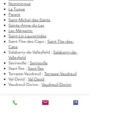
Nominingue
La Tuque
Parent
Saint-Michel-des-Saints
Sainte-Anne-du-Lac
Lac-Mégantic
Saint-Lin-Laurentides
Saint-Tite-des-Caps :
Saint-Tite-des-
Caps
Salaberry-de-Valleyfield :
Salaberry-de-
Valleyfield
Senneville :
Senneville
Sept-Îles :
Sept-Îles
Terrasse-Vaudreuil :
Terrasse-Vaudreuil
Val-David :
Val-David
Vaudreuil-Dorion :
Vaudreuil-Dorion
Montréal et environs
Montréal