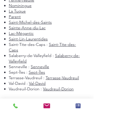
Ferme-Neuve
Nominingue
La Tuque
Parent
Saint-Michel-des-Saints
Sainte-Anne-du-Lac
Lac-Mégantic
Saint-Lin-Laurentides
Saint-Tite-des-Caps :
Saint-Tite-des-
Caps
Salaberry-de-Valleyfield :
Salaberry-de-
Valleyfield
Senneville :
Senneville
Sept-Îles :
Sept-Îles
Terrasse-Vaudreuil :
Terrasse-Vaudreuil
Val-David :
Val-David
Vaudreuil-Dorion :
Vaudreuil-Dorion
Montréal et environs
Montréal