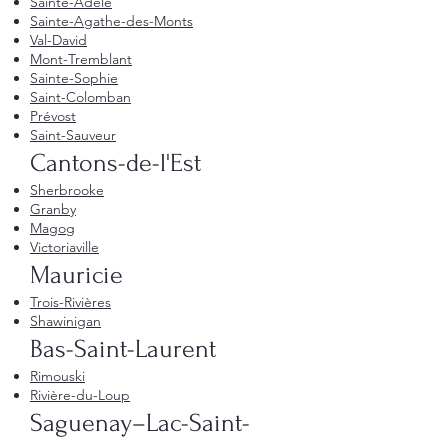
Sainte-Adèle
Sainte-Agathe-des-Monts
Val-David
Mont-Tremblant
Sainte-Sophie
Saint-Colomban
Prévost
Saint-Sauveur
Cantons-de-l'Est
Sherbrooke
Granby
Magog
Victoriaville
Mauricie
Trois-Rivières
Shawinigan
Bas-Saint-Laurent
Rimouski
Rivière-du-Loup
Saguenay–Lac-Saint-