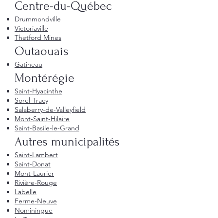
Centre-du-Québec
Drummondville
Victoriaville
Thetford Mines
Outaouais
Gatineau
Montérégie
Saint-Hyacinthe
Sorel-Tracy
Salaberry-de-Valleyfield
Mont-Saint-Hilaire
Saint-Basile-le-Grand
Autres municipalités
Saint-Lambert
Saint-Donat
Mont-Laurier
Rivière-Rouge
Labelle
Ferme-Neuve
Nominingue