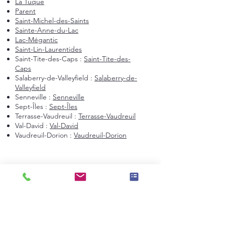
La Tuque
Parent
Saint-Michel-des-Saints
Sainte-Anne-du-Lac
Lac-Mégantic
Saint-Lin-Laurentides
Saint-Tite-des-Caps :
Saint-Tite-des-
Caps
Salaberry-de-Valleyfield :
Salaberry-de-
Valleyfield
Senneville :
Senneville
Sept-Îles :
Sept-Îles
Terrasse-Vaudreuil :
Terrasse-Vaudreuil
Val-David :
Val-David
Vaudreuil-Dorion :
Vaudreuil-Dorion
Montréal et environs
Montréal
Laval
Longueuil