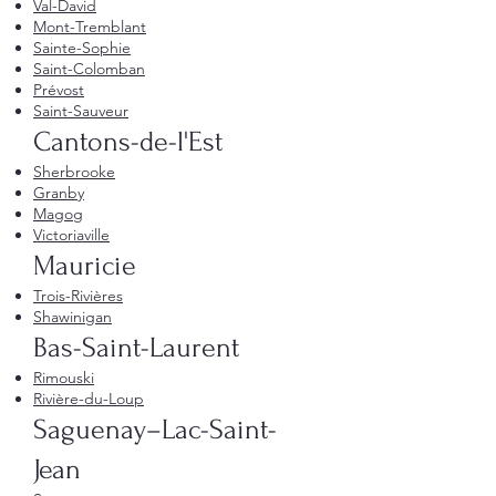
Val-David
Mont-Tremblant
Sainte-Sophie
Saint-Colomban
Prévost
Saint-Sauveur
Cantons-de-l'Est
Sherbrooke
Granby
Magog
Victoriaville
Mauricie
Trois-Rivières
Shawinigan
Bas-Saint-Laurent
Rimouski
Rivière-du-Loup
Saguenay–Lac-Saint-
Jean