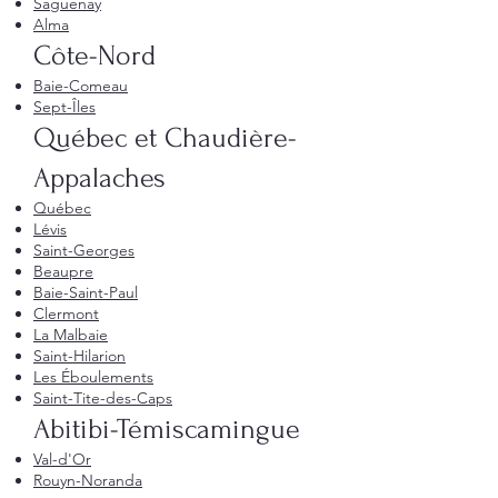
Saguenay
Alma
Côte-Nord
Baie-Comeau
Sept-Îles
Québec et Chaudière-
Appalaches
Québec
Lévis
Saint-Georges
Beaupre
Baie-Saint-Paul
Clermont
La Malbaie
Saint-Hilarion
Les Éboulements
Saint-Tite-des-Caps
Abitibi-Témiscamingue
Val-d'Or
Rouyn-Noranda