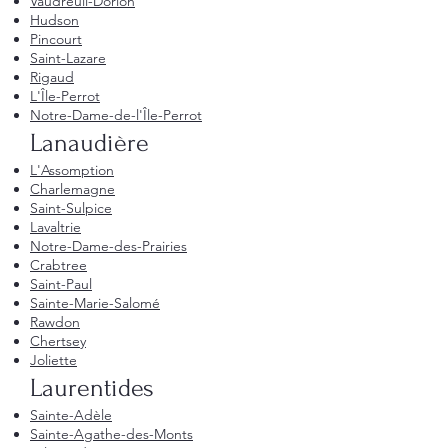
Vaudreuil-Dorion
Hudson
Pincourt
Saint-Lazare
Rigaud
L'Île-Perrot
Notre-Dame-de-l'Île-Perrot
Lanaudière
L'Assomption
Charlemagne
Saint-Sulpice
Lavaltrie
Notre-Dame-des-Prairies
Crabtree
Saint-Paul
Sainte-Marie-Salomé
Rawdon
Chertsey
Joliette
Laurentides
Sainte-Adèle
Sainte-Agathe-des-Monts