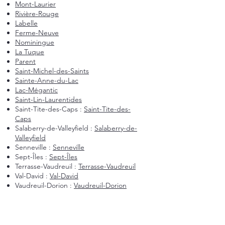
Mont-Laurier
Rivière-Rouge
Labelle
Ferme-Neuve
Nominingue
La Tuque
Parent
Saint-Michel-des-Saints
Sainte-Anne-du-Lac
Lac-Mégantic
Saint-Lin-Laurentides
Saint-Tite-des-Caps :
Saint-Tite-des-
Caps
Salaberry-de-Valleyfield :
Salaberry-de-
Valleyfield
Senneville :
Senneville
Sept-Îles :
Sept-Îles
Terrasse-Vaudreuil :
Terrasse-Vaudreuil
Val-David :
Val-David
Vaudreuil-Dorion :
Vaudreuil-Dorion