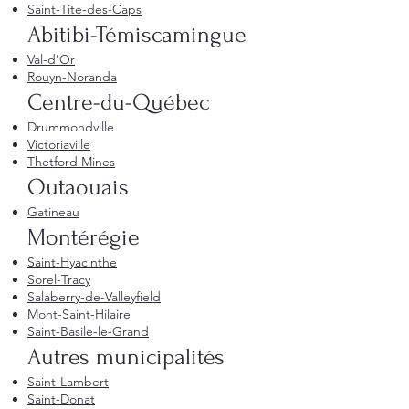
Saint-Tite-des-Caps
Abitibi-Témiscamingue
Val-d'Or
Rouyn-Noranda
Centre-du-Québec
Drummondville
Victoriaville
Thetford Mines
Outaouais
Gatineau
Montérégie
Saint-Hyacinthe
Sorel-Tracy
Salaberry-de-Valleyfield
Mont-Saint-Hilaire
Saint-Basile-le-Grand
Autres municipalités
Saint-Lambert
Saint-Donat