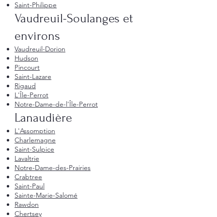
Saint-Philippe
Vaudreuil-Soulanges et
environs
Vaudreuil-Dorion
Hudson
Pincourt
Saint-Lazare
Rigaud
L'Île-Perrot
Notre-Dame-de-l'Île-Perrot
Lanaudière
L'Assomption
Charlemagne
Saint-Sulpice
Lavaltrie
Notre-Dame-des-Prairies
Crabtree
Saint-Paul
Sainte-Marie-Salomé
Rawdon
Chertsey