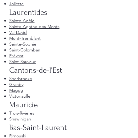
Joliette
Laurentides
Sainte-Adèle
Sainte-Agathe-des-Monts
Val-David
Mont-Tremblant
Sainte-Sophie
Saint-Colomban
Prévost
Saint-Sauveur
Cantons-de-l'Est
Sherbrooke
Granby
Magog
Victoriaville
Mauricie
Trois-Rivières
Shawinigan
Bas-Saint-Laurent
Rimouski