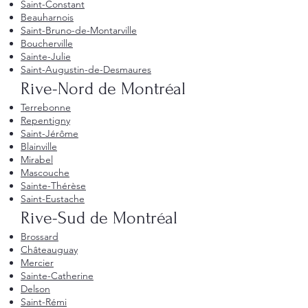
Saint-Constant
Beauharnois
Saint-Bruno-de-Montarville
Boucherville
Sainte-Julie
Saint-Augustin-de-Desmaures
Rive-Nord de Montréal
Terrebonne
Repentigny
Saint-Jérôme
Blainville
Mirabel
Mascouche
Sainte-Thérèse
Saint-Eustache
Rive-Sud de Montréal
Brossard
Châteauguay
Mercier
Sainte-Catherine
Delson
Saint-Rémi