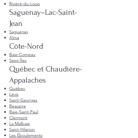
Rivière-du-Loup
Saguenay–Lac-Saint-
Jean
Saguenay
Alma
Côte-Nord
Baie-Comeau
Sept-Îles
Québec et Chaudière-
Appalaches
Québec
Lévis
Saint-Georges
Beaupre
Baie-Saint-Paul
Clermont
La Malbaie
Saint-Hilarion
Les Éboulements