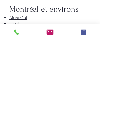
Montréal et environs
Montréal
Laval
Longueuil
Candiac
La Prairie
Saint-Constant
Beauharnois
Saint-Bruno-de-Montarville
Boucherville
Sainte-Julie
Saint-Augustin-de-Desmaures
Rive-Nord de Montréal
Terrebonne
Repentigny
Saint-Jérôme
Blainville
Mirabel
Mascouche
Sainte-Thérèse
Saint-Eustache