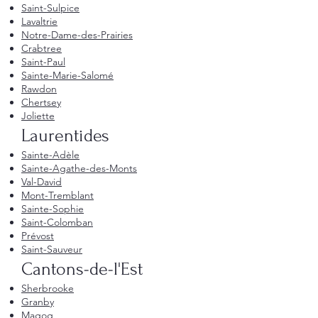
Saint-Sulpice
Lavaltrie
Notre-Dame-des-Prairies
Crabtree
Saint-Paul
Sainte-Marie-Salomé
Rawdon
Chertsey
Joliette
Laurentides
Sainte-Adèle
Sainte-Agathe-des-Monts
Val-David
Mont-Tremblant
Sainte-Sophie
Saint-Colomban
Prévost
Saint-Sauveur
Cantons-de-l'Est
Sherbrooke
Granby
Magog