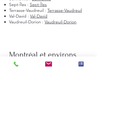
Sept-Îles :
Sept-Îles
Terrasse-Vaudreuil :
Terrasse-Vaudreuil
Val-David :
Val-David
Vaudreuil-Dorion :
Vaudreuil-Dorion
Montréal et environs
Montréal
Laval
Longueuil
Candiac
La Prairie
Saint-Constant
Beauharnois
Saint-Bruno-de-Montarville
Boucherville
Sainte-Julie
Saint-Augustin-de-Desmaures
Rive-Nord de Montréal