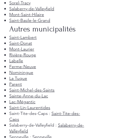
Sorel-Tracy
Salaberry-de-Valleyfield
Mont-Saint-Hilaire
Saint-Basile-le-Grand
Autres municipalités
Saint-Lambert
Saint-Donat
Mont-Laurier
Rivière-Rouge
Labelle
Ferme-Neuve
Nominingue
La Tuque
Parent
Saint-Michel-des-Saints
Sainte-Anne-du-Lac
Lac-Mégantic
Saint-Lin-Laurentides
Saint-Tite-des-Caps :
Saint-Tite-des-
Caps
Salaberry-de-Valleyfield :
Salaberry-de-
Valleyfield
Senneville :
Senneville