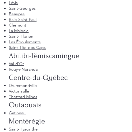
Lévis
Saint-Georges
Beaupre
Baie-Saint-Paul
Clermont
La Malbaie
Saint-Hilarion
Les Éboulements
Saint-Tite-des-Caps
Abitibi-Témiscamingue
Val-d'Or
Rouyn-Noranda
Centre-du-Québec
Drummondville
Victoriaville
Thetford Mines
Outaouais
Gatineau
Montérégie
Saint-Hyacinthe