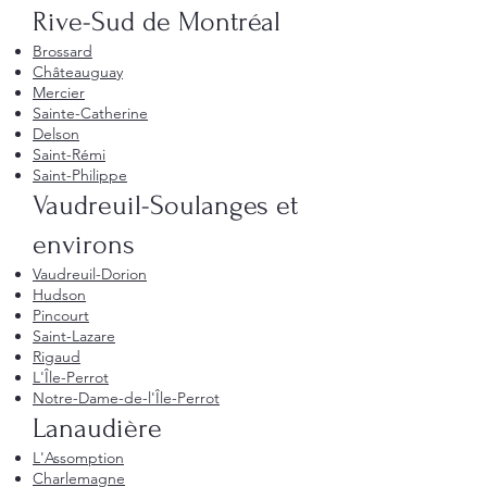
Rive-Sud de Montréal
Brossard
Châteauguay
Mercier
Sainte-Catherine
Delson
Saint-Rémi
Saint-Philippe
Vaudreuil-Soulanges et
environs
Vaudreuil-Dorion
Hudson
Pincourt
Saint-Lazare
Rigaud
L'Île-Perrot
Notre-Dame-de-l'Île-Perrot
Lanaudière
L'Assomption
Charlemagne