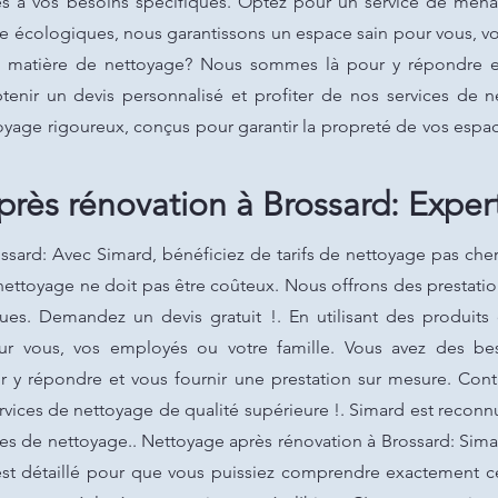
és à vos besoins spécifiques. Optez pour un service de ména
ge écologiques, nous garantissons un espace sain pour vous, v
n matière de nettoyage? Nous sommes là pour y répondre et 
enir un devis personnalisé et profiter de nos services de ne
oyage rigoureux, conçus pour garantir la propreté de vos espa
rès rénovation à Brossard: Expert
sard: Avec Simard, bénéficiez de tarifs de nettoyage pas cher
ettoyage ne doit pas être coûteux. Nous offrons des prestatio
ues. Demandez un devis gratuit !. En utilisant des produit
ur vous, vos employés ou votre famille. Vous avez des be
y répondre et vous fournir une prestation sur mesure. Cont
rvices de nettoyage de qualité supérieure !. Simard est reconnu
ices de nettoyage.. Nettoyage après rénovation à Brossard: Sim
 est détaillé pour que vous puissiez comprendre exactement