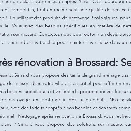
nner un éclat à votre maison après l'hiver. C'est pourquoi no
ts et compétitifs, tout en maintenant une qualité de service
ise !. En utilisant des produits de nettoyage écologiques, nou
mille. Vous avez des besoins spécifiques en matière de n
tation sur mesure. Contactez-nous pour obtenir un devis person
e !. Simard est votre allié pour maintenir vos lieux dans un 
ès rénovation à Brossard: Se
ossard: Simard vous propose des tarifs de grand ménage pas c
e de maison dans votre ville est essentiel pour offrir un en
os besoins spécifiques et veillent à la propreté de vos locaux 
tre nettoyage en profondeur dès aujourd'hui!. Nos servic
ux, avec des forfaits adaptés à vos besoins et des tarifs compé
ssionnel.. Nettoyage après rénovation à Brossard: Vous recher
t clairs ? Simard vous propose des solutions sur mesure, san