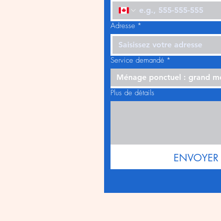
Adresse
*
Service demandé
*
Ménage ponctuel : grand 
Plus de détails
ENVOYER