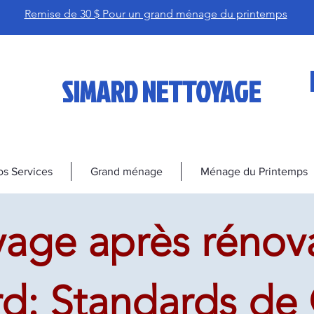
Remise de 30 $ Pour un grand ménage du printemps
SIMARD NETTOYAGE
s Services
Grand ménage
Ménage du Printemps
age après rénova
d: Standards de 