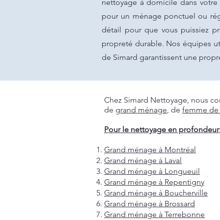
nettoyage à domicile dans votre 
pour un ménage ponctuel ou régu
détail pour que vous puissiez p
propreté durable. Nos équipes ut
de Simard garantissent une propre
Chez Simard Nettoyage, nous com
de
grand ménage
, de
femme de
Pour le nettoyage en profondeur
Grand ménage à Montréal
Grand ménage à Laval
Grand ménage à Longueuil
Grand ménage à Repentigny
Grand ménage à Boucherville
Grand ménage à Brossard
Grand ménage à Terrebonne