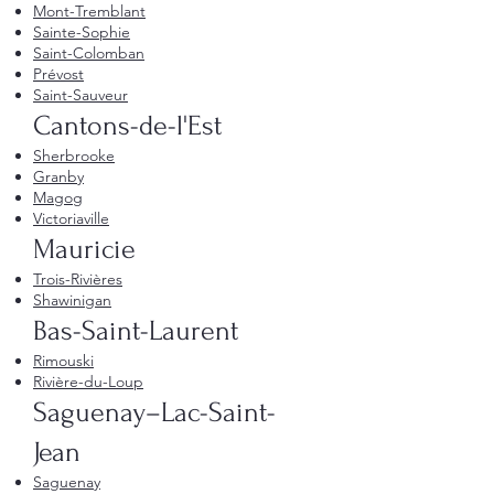
Mont-Tremblant
Sainte-Sophie
Saint-Colomban
Prévost
Saint-Sauveur
Cantons-de-l'Est
Sherbrooke
Granby
Magog
Victoriaville
Mauricie
Trois-Rivières
Shawinigan
Bas-Saint-Laurent
Rimouski
Rivière-du-Loup
Saguenay–Lac-Saint-
Jean
Saguenay