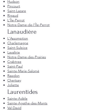
Hudson
Pincourt
Saint-Lazare
Rigaud
L'Île-Perrot
Notre-Dame-de-l'Île-Perrot
Lanaudière
L'Assomption
Charlemagne
Saint-Sulpice
Lavaltrie
Notre-Dame-des-Prairies
Crabtree
Saint-Paul
Sainte-Marie-Salomé
Rawdon
Chertsey
Joliette
Laurentides
Sainte-Adèle
Sainte-Agathe-des-Monts
Val-David