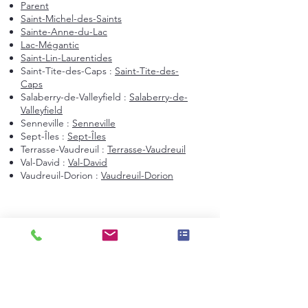
Parent
Saint-Michel-des-Saints
Sainte-Anne-du-Lac
Lac-Mégantic
Saint-Lin-Laurentides
Saint-Tite-des-Caps :
Saint-Tite-des-
Caps
Salaberry-de-Valleyfield :
Salaberry-de-
Valleyfield
Senneville :
Senneville
Sept-Îles :
Sept-Îles
Terrasse-Vaudreuil :
Terrasse-Vaudreuil
Val-David :
Val-David
Vaudreuil-Dorion :
Vaudreuil-Dorion
Montréal et environs
Montréal
Laval
Longueuil
Candiac