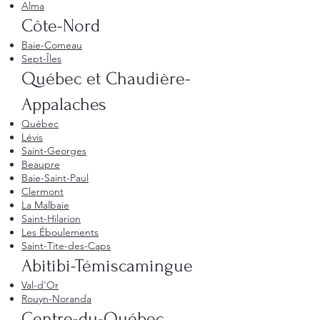
Alma
Côte-Nord
Baie-Comeau
Sept-Îles
Québec et Chaudière-
Appalaches
Québec
Lévis
Saint-Georges
Beaupre
Baie-Saint-Paul
Clermont
La Malbaie
Saint-Hilarion
Les Éboulements
Saint-Tite-des-Caps
Abitibi-Témiscamingue
Val-d'Or
Rouyn-Noranda
Centre-du-Québec