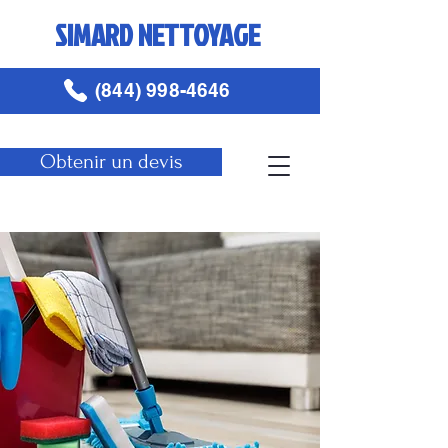
SIMARD NETTOYAGE
(844) 998-4646
Obtenir un devis