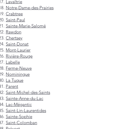
Lavaltrie
Notre-Dame-des-Prairies
Crabtree
Saint-Paul
Sainte-Marie-Salomé
Rawdon
Chertsey
Saint-Donat
Mont-Laurier
Rivière-Rouge
Labelle
Ferme-Neuve
Nominingue
La Tuque
Parent
Saint-Michel-des-Saints
Sainte-Anne-du-Lac
Lac-Mégantic
Saint-Lin-Laurentides
Sainte-Sophie
Saint-Colomban
Prévost