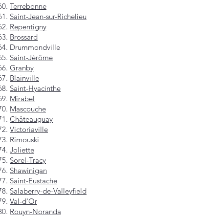
Terrebonne
Saint-Jean-sur-Richelieu
Repentigny
Brossard
Drummondville
Saint-Jérôme
Granby
Blainville
Saint-Hyacinthe
Mirabel
Mascouche
Châteauguay
Victoriaville
Rimouski
Joliette
Sorel-Tracy
Shawinigan
Saint-Eustache
Salaberry-de-Valleyfield
Val-d'Or
Rouyn-Noranda