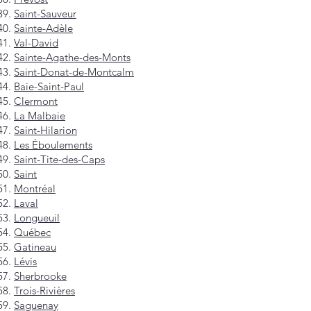
Saint-Sauveur
Sainte-Adèle
Val-David
Sainte-Agathe-des-Monts
Saint-Donat-de-Montcalm
Baie-Saint-Paul
Clermont
La Malbaie
Saint-Hilarion
Les Éboulements
Saint-Tite-des-Caps
Saint
Montréal
Laval
Longueuil
Québec
Gatineau
Lévis
Sherbrooke
Trois-Rivières
Saguenay