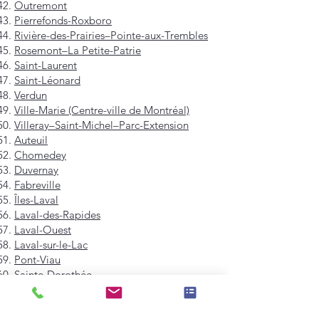
Outremont
Pierrefonds-Roxboro
Rivière-des-Prairies–Pointe-aux-Trembles
Rosemont–La Petite-Patrie
Saint-Laurent
Saint-Léonard
Verdun
Ville-Marie (Centre-ville de Montréal)
Villeray–Saint-Michel–Parc-Extension
Auteuil
Chomedey
Duvernay
Fabreville
Îles-Laval
Laval-des-Rapides
Laval-Ouest
Laval-sur-le-Lac
Pont-Viau
Sainte-Dorothée
Sainte-Rose
Saint-François