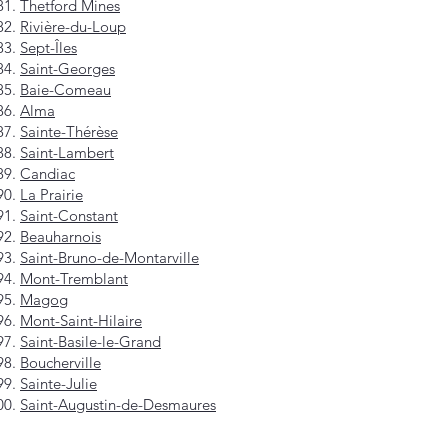
Thetford Mines
Rivière-du-Loup
Sept-Îles
Saint-Georges
Baie-Comeau
Alma
Sainte-Thérèse
Saint-Lambert
Candiac
La Prairie
Saint-Constant
Beauharnois
Saint-Bruno-de-Montarville
Mont-Tremblant
Magog
Mont-Saint-Hilaire
Saint-Basile-le-Grand
Boucherville
Sainte-Julie
Saint-Augustin-de-Desmaures