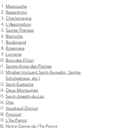
Mascouche
Repentigny
Charlemagne
L'Assomption
Sainte-Thérèse
Blainville
Boisbriand
Rosemère
Lorraine
Bois-des-Filion
Sainte-Anne-des-Plaines
Mirabel (incluant Saint-Augustin, Sainte-
Scholastique, etc.)
Saint-Eustache
Deux-Montagnes
Saint-Joseph-du-Lac
Oka
Vaudreuil-Dorion
Pincourt
L'Île-Perrot
Notre-Dame-de-l'Île-Perrot