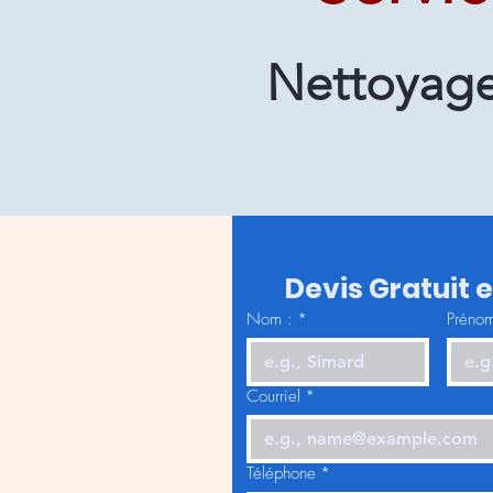
Nettoyage 
Devis Gratuit 
Nom :
*
Prénom
Courriel
*
Téléphone
*