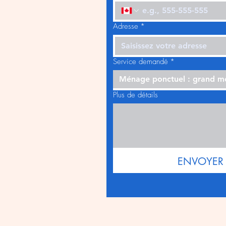
Adresse
*
Service demandé
*
Ménage ponctuel : grand 
Plus de détails
ENVOYER