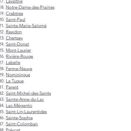
Lavaltrie
Notre-Dame-des-Prairies
Crabtree
Saint-Paul
Sainte-Marie-Salomé
Rawdon
Chertsey
Saint-Donat
Mont-Laurier
Rivière-Rouge
Labelle
Ferme-Neuve
Nominingue
La Tuque
Parent
Saint-Michel-des-Saints
Sainte-Anne-du-Lac
Lac-Mégantic
Saint-Lin-Laurentides
Sainte-Sophie
Saint-Colomban
Prévost