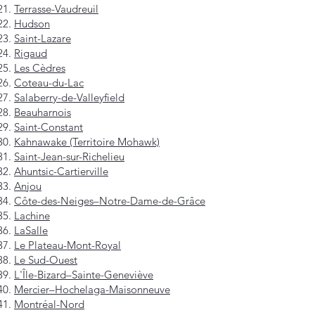
Terrasse-Vaudreuil
Hudson
Saint-Lazare
Rigaud
Les Cèdres
Coteau-du-Lac
Salaberry-de-Valleyfield
Beauharnois
Saint-Constant
Kahnawake (Territoire Mohawk)
Saint-Jean-sur-Richelieu
Ahuntsic-Cartierville
Anjou
Côte-des-Neiges–Notre-Dame-de-Grâce
Lachine
LaSalle
Le Plateau-Mont-Royal
Le Sud-Ouest
L'Île-Bizard–Sainte-Geneviève
Mercier–Hochelaga-Maisonneuve
Montréal-Nord