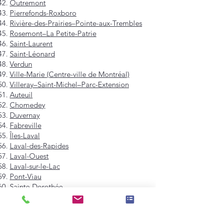
Outremont
Pierrefonds-Roxboro
Rivière-des-Prairies–Pointe-aux-Trembles
Rosemont–La Petite-Patrie
Saint-Laurent
Saint-Léonard
Verdun
Ville-Marie (Centre-ville de Montréal)
Villeray–Saint-Michel–Parc-Extension
Auteuil
Chomedey
Duvernay
Fabreville
Îles-Laval
Laval-des-Rapides
Laval-Ouest
Laval-sur-le-Lac
Pont-Viau
Sainte-Dorothée
Sainte-Rose
Saint-François
Saint-Vincent-de-Paul