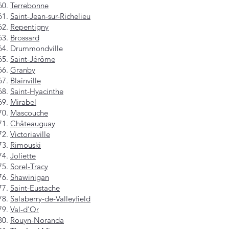
Terrebonne
Saint-Jean-sur-Richelieu
Repentigny
Brossard
Drummondville
Saint-Jérôme
Granby
Blainville
Saint-Hyacinthe
Mirabel
Mascouche
Châteauguay
Victoriaville
Rimouski
Joliette
Sorel-Tracy
Shawinigan
Saint-Eustache
Salaberry-de-Valleyfield
Val-d'Or
Rouyn-Noranda