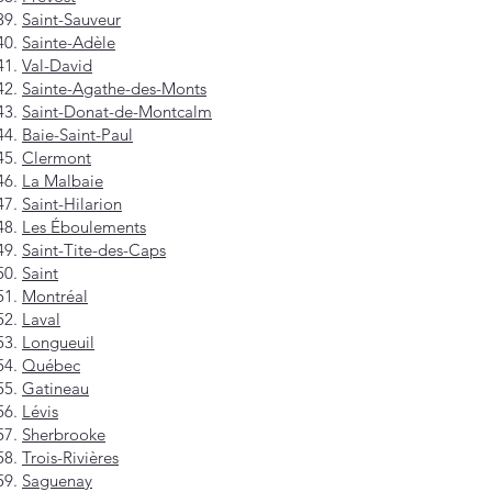
Saint-Sauveur
Sainte-Adèle
Val-David
Sainte-Agathe-des-Monts
Saint-Donat-de-Montcalm
Baie-Saint-Paul
Clermont
La Malbaie
Saint-Hilarion
Les Éboulements
Saint-Tite-des-Caps
Saint
Montréal
Laval
Longueuil
Québec
Gatineau
Lévis
Sherbrooke
Trois-Rivières
Saguenay