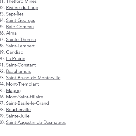
Thetford Mines
Rivière-du-Loup
Sept-Îles
Saint-Georges
Baie-Comeau
Alma
Sainte-Thérèse
Saint-Lambert
Candiac
La Prairie
Saint-Constant
Beauharnois
Saint-Bruno-de-Montarville
Mont-Tremblant
Magog
Mont-Saint-Hilaire
Saint-Basile-le-Grand
Boucherville
Sainte-Julie
Saint-Augustin-de-Desmaures