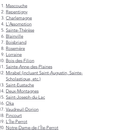
Mascouche
Repentigny
Charlemagne
L'Assomption
Sainte-Thérèse
Blainville
Boisbriand
Rosemère
Lorraine
Bois-des-Filion
Sainte-Anne-des-Plaines
Mirabel (incluant Saint-Augustin, Sainte-
Scholastique, etc.)
Saint-Eustache
Deux-Montagnes
Saint-Joseph-du-Lac
Oka
Vaudreuil-Dorion
Pincourt
L'Île-Perrot
Notre-Dame-de-l'Île-Perrot