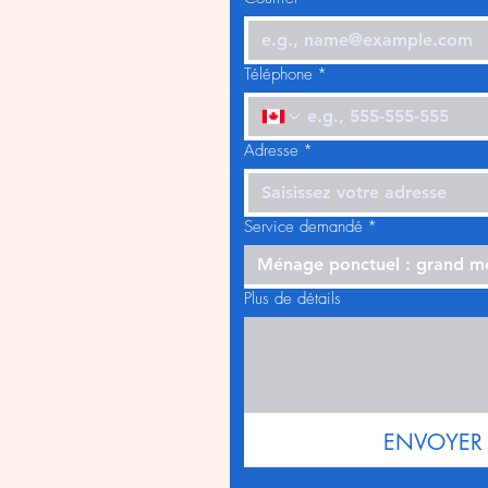
Téléphone
*
Adresse
*
Service demandé
*
Ménage ponctuel : grand 
Plus de détails
ENVOYER