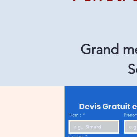
Grand mé
S
Devis Gratuit 
Nom :
*
Prénom
Courriel
*