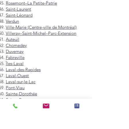
Rosemont–La Petite-Patrie
Saint-Laurent
Saint-Léonard
Verdun
Ville-Marie (Centre-ville de Montréal)
Villeray–Saint-Michel–Parc-Extension
Auteuil
Chomedey
Duvernay
Fabreville
Îles-Laval
Laval-des-Rapides
Laval-Ouest
Laval-sur-le-Lac
Pont-Viau
Sainte-Dorothée
Sainte-Rose
Saint-François
Saint-Vincent-de-Paul
Vimont
Westmount