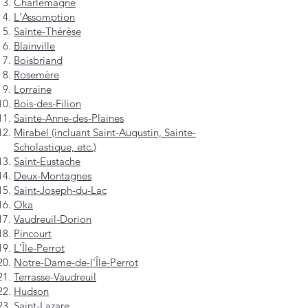
Charlemagne
L'Assomption
Sainte-Thérèse
Blainville
Boisbriand
Rosemère
Lorraine
Bois-des-Filion
Sainte-Anne-des-Plaines
Mirabel (incluant Saint-Augustin, Sainte-
Scholastique, etc.)
Saint-Eustache
Deux-Montagnes
Saint-Joseph-du-Lac
Oka
Vaudreuil-Dorion
Pincourt
L'Île-Perrot
Notre-Dame-de-l'Île-Perrot
Terrasse-Vaudreuil
Hudson
Saint-Lazare