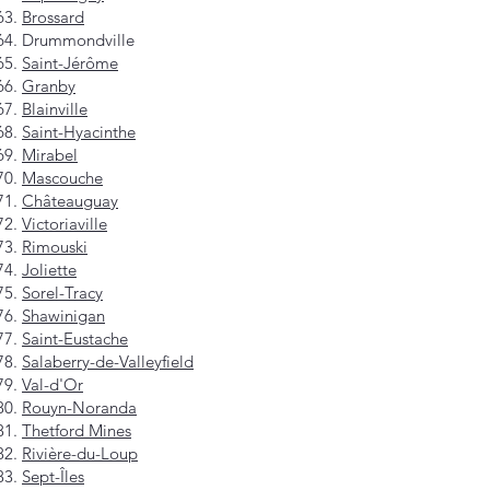
Brossard
Drummondville
Saint-Jérôme
Granby
Blainville
Saint-Hyacinthe
Mirabel
Mascouche
Châteauguay
Victoriaville
Rimouski
Joliette
Sorel-Tracy
Shawinigan
Saint-Eustache
Salaberry-de-Valleyfield
Val-d'Or
Rouyn-Noranda
Thetford Mines
Rivière-du-Loup
Sept-Îles