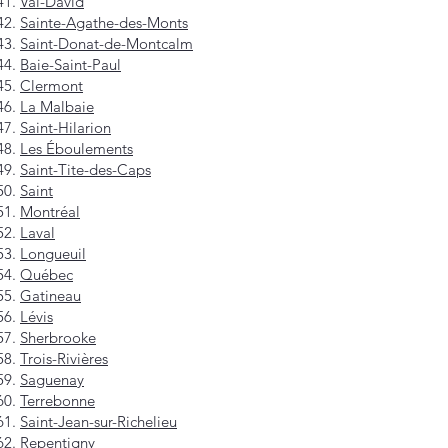
Val-David
Sainte-Agathe-des-Monts
Saint-Donat-de-Montcalm
Baie-Saint-Paul
Clermont
La Malbaie
Saint-Hilarion
Les Éboulements
Saint-Tite-des-Caps
Saint
Montréal
Laval
Longueuil
Québec
Gatineau
Lévis
Sherbrooke
Trois-Rivières
Saguenay
Terrebonne
Saint-Jean-sur-Richelieu
Repentigny