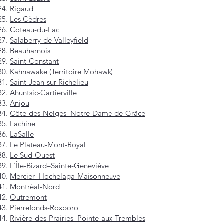
Rigaud
Les Cèdres
Coteau-du-Lac
Salaberry-de-Valleyfield
Beauharnois
Saint-Constant
Kahnawake (Territoire Mohawk)
Saint-Jean-sur-Richelieu
Ahuntsic-Cartierville
Anjou
Côte-des-Neiges–Notre-Dame-de-Grâce
Lachine
LaSalle
Le Plateau-Mont-Royal
Le Sud-Ouest
L'Île-Bizard–Sainte-Geneviève
Mercier–Hochelaga-Maisonneuve
Montréal-Nord
Outremont
Pierrefonds-Roxboro
Rivière-des-Prairies–Pointe-aux-Trembles