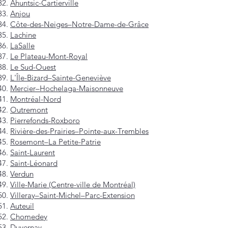
Ahuntsic-Cartierville
Anjou
Côte-des-Neiges–Notre-Dame-de-Grâce
Lachine
LaSalle
Le Plateau-Mont-Royal
Le Sud-Ouest
L'Île-Bizard–Sainte-Geneviève
Mercier–Hochelaga-Maisonneuve
Montréal-Nord
Outremont
Pierrefonds-Roxboro
Rivière-des-Prairies–Pointe-aux-Trembles
Rosemont–La Petite-Patrie
Saint-Laurent
Saint-Léonard
Verdun
Ville-Marie (Centre-ville de Montréal)
Villeray–Saint-Michel–Parc-Extension
Auteuil
Chomedey
Duvernay