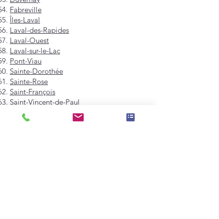
Fabreville
Îles-Laval
Laval-des-Rapides
Laval-Ouest
Laval-sur-le-Lac
Pont-Viau
Sainte-Dorothée
Sainte-Rose
Saint-François
Saint-Vincent-de-Paul
Vimont
Westmount
Mont-Royal
Hampstead
Côte-Saint-Luc
Dollard-des-Ormeaux
Pointe-Claire
Kirkland
Beaconsfield
Baie-D'Urfé
Sainte-Anne-de-Bellevue