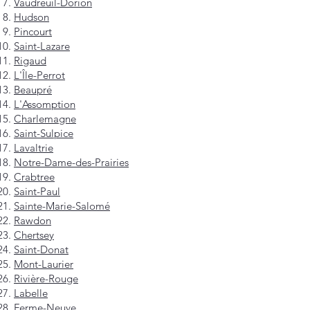
Vaudreuil-Dorion
Hudson
Pincourt
Saint-Lazare
Rigaud
L'Île-Perrot
Beaupré
L'Assomption
Charlemagne
Saint-Sulpice
Lavaltrie
Notre-Dame-des-Prairies
Crabtree
Saint-Paul
Sainte-Marie-Salomé
Rawdon
Chertsey
Saint-Donat
Mont-Laurier
Rivière-Rouge
Labelle
Ferme-Neuve