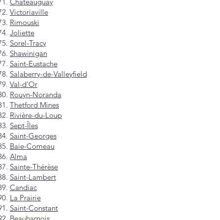
Châteauguay
Victoriaville
Rimouski
Joliette
Sorel-Tracy
Shawinigan
Saint-Eustache
Salaberry-de-Valleyfield
Val-d'Or
Rouyn-Noranda
Thetford Mines
Rivière-du-Loup
Sept-Îles
Saint-Georges
Baie-Comeau
Alma
Sainte-Thérèse
Saint-Lambert
Candiac
La Prairie
Saint-Constant
Beauharnois