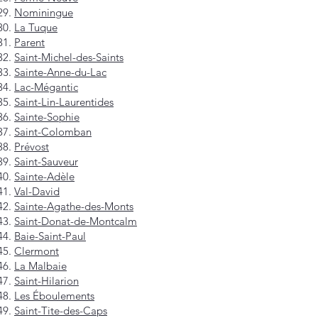
Nominingue
La Tuque
Parent
Saint-Michel-des-Saints
Sainte-Anne-du-Lac
Lac-Mégantic
Saint-Lin-Laurentides
Sainte-Sophie
Saint-Colomban
Prévost
Saint-Sauveur
Sainte-Adèle
Val-David
Sainte-Agathe-des-Monts
Saint-Donat-de-Montcalm
Baie-Saint-Paul
Clermont
La Malbaie
Saint-Hilarion
Les Éboulements
Saint-Tite-des-Caps