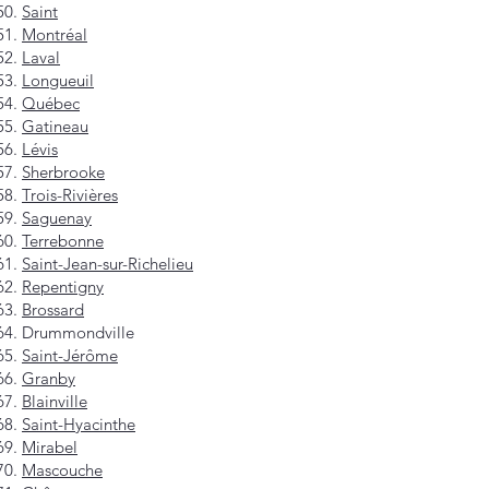
Saint
Montréal
Laval
Longueuil
Québec
Gatineau
Lévis
Sherbrooke
Trois-Rivières
Saguenay
Terrebonne
Saint-Jean-sur-Richelieu
Repentigny
Brossard
Drummondville
Saint-Jérôme
Granby
Blainville
Saint-Hyacinthe
Mirabel
Mascouche