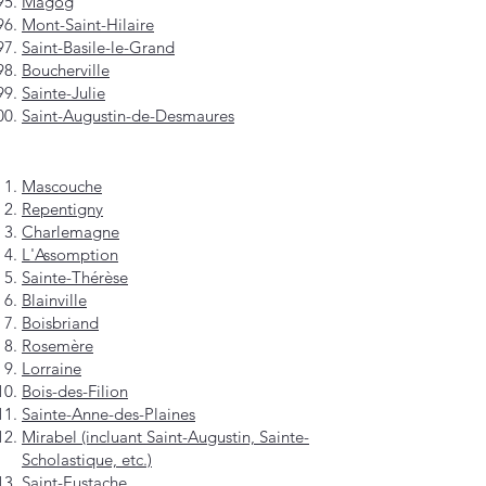
Magog
Mont-Saint-Hilaire
Saint-Basile-le-Grand
Boucherville
Sainte-Julie
Saint-Augustin-de-Desmaures
Mascouche
Repentigny
Charlemagne
L'Assomption
Sainte-Thérèse
Blainville
Boisbriand
Rosemère
Lorraine
Bois-des-Filion
Sainte-Anne-des-Plaines
Mirabel (incluant Saint-Augustin, Sainte-
Scholastique, etc.)
Saint-Eustache