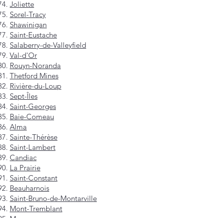
Joliette
Sorel-Tracy
Shawinigan
Saint-Eustache
Salaberry-de-Valleyfield
Val-d'Or
Rouyn-Noranda
Thetford Mines
Rivière-du-Loup
Sept-Îles
Saint-Georges
Baie-Comeau
Alma
Sainte-Thérèse
Saint-Lambert
Candiac
La Prairie
Saint-Constant
Beauharnois
Saint-Bruno-de-Montarville
Mont-Tremblant