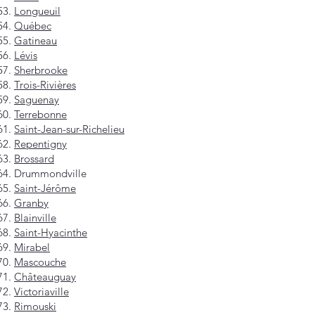
Longueuil
Québec
Gatineau
Lévis
Sherbrooke
Trois-Rivières
Saguenay
Terrebonne
Saint-Jean-sur-Richelieu
Repentigny
Brossard
Drummondville
Saint-Jérôme
Granby
Blainville
Saint-Hyacinthe
Mirabel
Mascouche
Châteauguay
Victoriaville
Rimouski