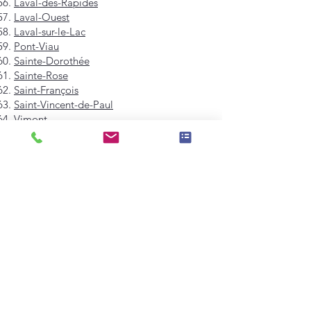
Laval-des-Rapides
Laval-Ouest
Laval-sur-le-Lac
Pont-Viau
Sainte-Dorothée
Sainte-Rose
Saint-François
Saint-Vincent-de-Paul
Vimont
Westmount
Mont-Royal
Hampstead
Côte-Saint-Luc
Dollard-des-Ormeaux
Pointe-Claire
Kirkland
Beaconsfield
Baie-D'Urfé
Sainte-Anne-de-Bellevue
Dorval
L'Île-Dorval
Montréal-Est