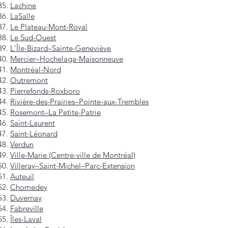
Lachine
LaSalle
Le Plateau-Mont-Royal
Le Sud-Ouest
L'Île-Bizard–Sainte-Geneviève
Mercier–Hochelaga-Maisonneuve
Montréal-Nord
Outremont
Pierrefonds-Roxboro
Rivière-des-Prairies–Pointe-aux-Trembles
Rosemont–La Petite-Patrie
Saint-Laurent
Saint-Léonard
Verdun
Ville-Marie (Centre-ville de Montréal)
Villeray–Saint-Michel–Parc-Extension
Auteuil
Chomedey
Duvernay
Fabreville
Îles-Laval