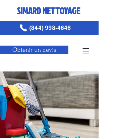
SIMARD NETTOYAGE
(844) 998-4646
Obtenir un devis