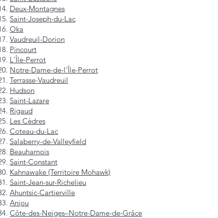
Deux-Montagnes
Saint-Joseph-du-Lac
Oka
Vaudreuil-Dorion
Pincourt
L'Île-Perrot
Notre-Dame-de-l'Île-Perrot
Terrasse-Vaudreuil
Hudson
Saint-Lazare
Rigaud
Les Cèdres
Coteau-du-Lac
Salaberry-de-Valleyfield
Beauharnois
Saint-Constant
Kahnawake (Territoire Mohawk)
Saint-Jean-sur-Richelieu
Ahuntsic-Cartierville
Anjou
Côte-des-Neiges–Notre-Dame-de-Grâce