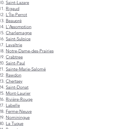
Saint-Lazare
Rigaud
L'Île-Perrot
Beaupré
L'Assomption
Charlemagne
Saint-Sulpice
Lavaltrie
Notre-Dame-des-Prairies
Crabtree
Saint-Paul
Sainte-Marie-Salomé
Rawdon
Chertsey
Saint-Donat
Mont-Laurier
Rivière-Rouge
Labelle
Ferme-Neuve
Nominingue
La Tuque