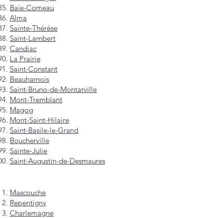
Baie-Comeau
Alma
Sainte-Thérèse
Saint-Lambert
Candiac
La Prairie
Saint-Constant
Beauharnois
Saint-Bruno-de-Montarville
Mont-Tremblant
Magog
Mont-Saint-Hilaire
Saint-Basile-le-Grand
Boucherville
Sainte-Julie
Saint-Augustin-de-Desmaures
Mascouche
Repentigny
Charlemagne