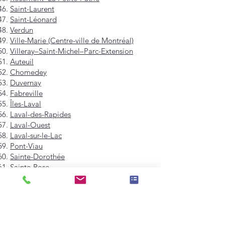
Saint-Laurent
Saint-Léonard
Verdun
Ville-Marie (Centre-ville de Montréal)
Villeray–Saint-Michel–Parc-Extension
Auteuil
Chomedey
Duvernay
Fabreville
Îles-Laval
Laval-des-Rapides
Laval-Ouest
Laval-sur-le-Lac
Pont-Viau
Sainte-Dorothée
Sainte-Rose
Saint-François
Saint-Vincent-de-Paul
Vimont
Westmount
Mont-Royal