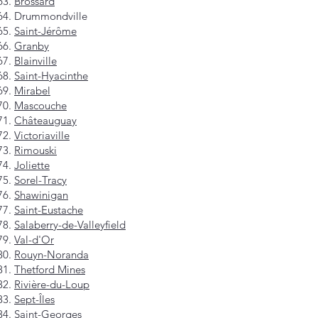
Brossard
Drummondville
Saint-Jérôme
Granby
Blainville
Saint-Hyacinthe
Mirabel
Mascouche
Châteauguay
Victoriaville
Rimouski
Joliette
Sorel-Tracy
Shawinigan
Saint-Eustache
Salaberry-de-Valleyfield
Val-d'Or
Rouyn-Noranda
Thetford Mines
Rivière-du-Loup
Sept-Îles
Saint-Georges