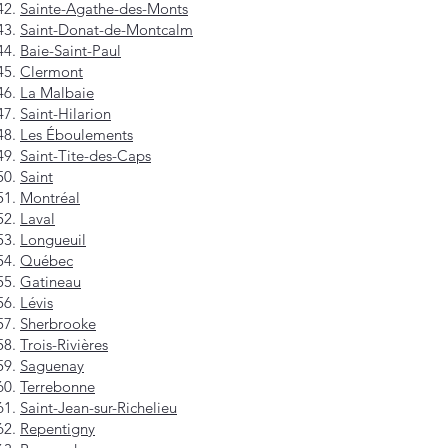
Sainte-Agathe-des-Monts
Saint-Donat-de-Montcalm
Baie-Saint-Paul
Clermont
La Malbaie
Saint-Hilarion
Les Éboulements
Saint-Tite-des-Caps
Saint
Montréal
Laval
Longueuil
Québec
Gatineau
Lévis
Sherbrooke
Trois-Rivières
Saguenay
Terrebonne
Saint-Jean-sur-Richelieu
Repentigny