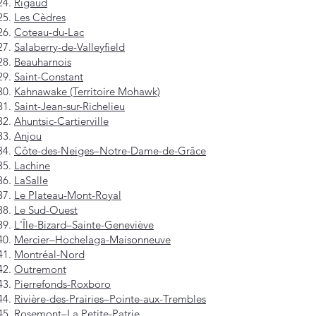
Rigaud
Les Cèdres
Coteau-du-Lac
Salaberry-de-Valleyfield
Beauharnois
Saint-Constant
Kahnawake (Territoire Mohawk)
Saint-Jean-sur-Richelieu
Ahuntsic-Cartierville
Anjou
Côte-des-Neiges–Notre-Dame-de-Grâce
Lachine
LaSalle
Le Plateau-Mont-Royal
Le Sud-Ouest
L'Île-Bizard–Sainte-Geneviève
Mercier–Hochelaga-Maisonneuve
Montréal-Nord
Outremont
Pierrefonds-Roxboro
Rivière-des-Prairies–Pointe-aux-Trembles
Rosemont–La Petite-Patrie