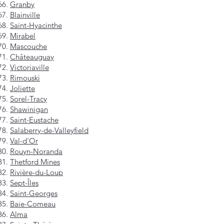
Granby
Blainville
Saint-Hyacinthe
Mirabel
Mascouche
Châteauguay
Victoriaville
Rimouski
Joliette
Sorel-Tracy
Shawinigan
Saint-Eustache
Salaberry-de-Valleyfield
Val-d'Or
Rouyn-Noranda
Thetford Mines
Rivière-du-Loup
Sept-Îles
Saint-Georges
Baie-Comeau
Alma