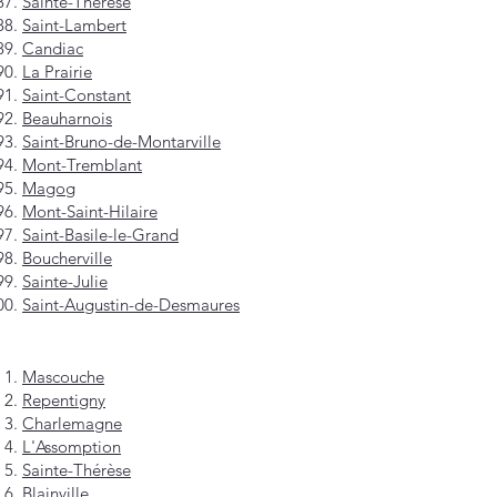
Sainte-Thérèse
Saint-Lambert
Candiac
La Prairie
Saint-Constant
Beauharnois
Saint-Bruno-de-Montarville
Mont-Tremblant
Magog
Mont-Saint-Hilaire
Saint-Basile-le-Grand
Boucherville
Sainte-Julie
Saint-Augustin-de-Desmaures
Mascouche
Repentigny
Charlemagne
L'Assomption
Sainte-Thérèse
Blainville