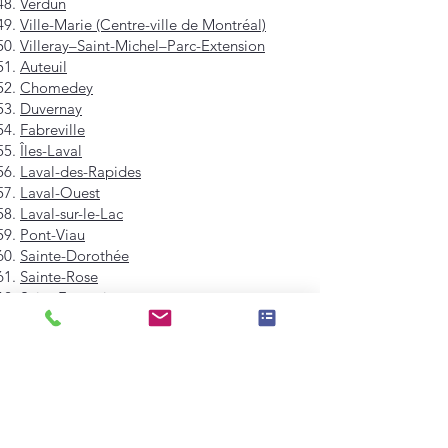
Verdun
Ville-Marie (Centre-ville de Montréal)
Villeray–Saint-Michel–Parc-Extension
Auteuil
Chomedey
Duvernay
Fabreville
Îles-Laval
Laval-des-Rapides
Laval-Ouest
Laval-sur-le-Lac
Pont-Viau
Sainte-Dorothée
Sainte-Rose
Saint-François
Saint-Vincent-de-Paul
Vimont
Westmount
Mont-Royal
Hampstead
Côte-Saint-Luc
Dollard-des-Ormeaux