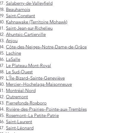
Salaberry-de-Valleyfield
Beauharnois
Saint-Constant
Kahnawake (Territoire Mohawk)
Saint-Jean-sur-Richelieu
Ahuntsic-Cartierville
Anjou
Côte-des-Neiges–Notre-Dame-de-Grâce
Lachine
LaSalle
Le Plateau-Mont-Royal
Le Sud-Ouest
L'Île-Bizard–Sainte-Geneviève
Mercier–Hochelaga-Maisonneuve
Montréal-Nord
Outremont
Pierrefonds-Roxboro
Rivière-des-Prairies–Pointe-aux-Trembles
Rosemont–La Petite-Patrie
Saint-Laurent
Saint-Léonard