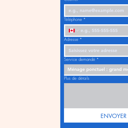
Téléphone
*
Adresse
*
Service demandé
*
Ménage ponctuel : grand 
Plus de détails
ENVOYER