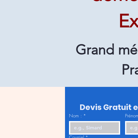
Ex
Grand mé
Pr
Devis Gratuit 
Nom :
*
Prénom
Courriel
*