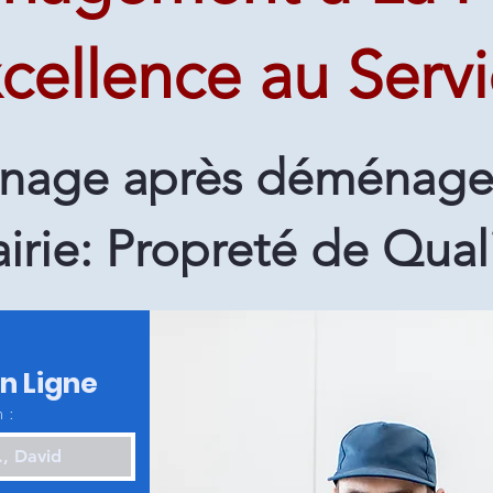
cellence au Serv
nage après déménage
airie: Propreté de Qual
en Ligne
 :