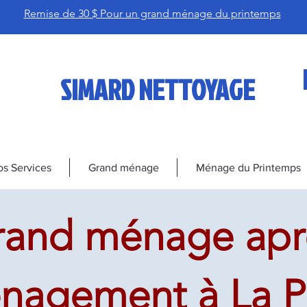
Remise de 30 $ Pour un grand ménage du printemps
SIMARD NETTOYAGE
s Services
Grand ménage
Ménage du Printemps
rand ménage apr
agement à La Pr