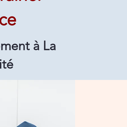
ice
ment à La
ité