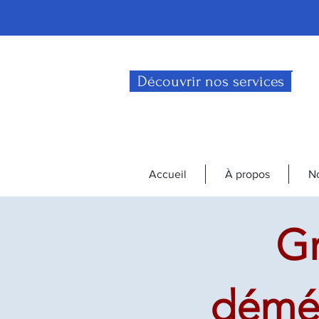
Découvrir nos services
Accueil
À propos
No
G
démén