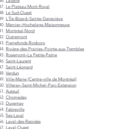
LaSalle
Le Plateau-Mont-Royal
Le Sud-Ouest
L'Île-Bizard–Sainte-Geneviève
Mercier–Hochelaga-Maisonneuve
Montréal-Nord
Outremont
Pierrefonds-Roxboro
Rivière-des-Prairies–Pointe-aux-Trembles
Rosemont–La Petite-Patrie
Saint-Laurent
Saint-Léonard
Verdun
Ville-Marie (Centre-ville de Montréal)
Villeray–Saint-Michel–Parc-Extension
Auteuil
Chomedey
Duvernay
Fabreville
Îles-Laval
Laval-des-Rapides
Laval-Ouest