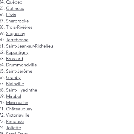
Québec
Gatineau
Lévis
Sherbrooke
Trois-Rivières
Saguenay
Terrebonne
Saint-Jean-sur-Richelieu
Repentigny
Brossard
Drummondville
Saint-Jérôme
Granby
Blainville
Saint-Hyacinthe
Mirabel
Mascouche
Châteauguay
Victoriaville
Rimouski
Joliette
Sorel-Tracy