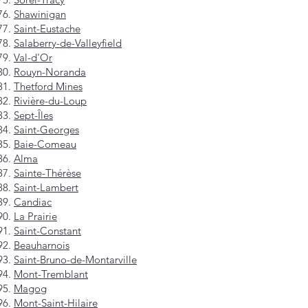
Shawinigan
Saint-Eustache
Salaberry-de-Valleyfield
Val-d'Or
Rouyn-Noranda
Thetford Mines
Rivière-du-Loup
Sept-Îles
Saint-Georges
Baie-Comeau
Alma
Sainte-Thérèse
Saint-Lambert
Candiac
La Prairie
Saint-Constant
Beauharnois
Saint-Bruno-de-Montarville
Mont-Tremblant
Magog
Mont-Saint-Hilaire