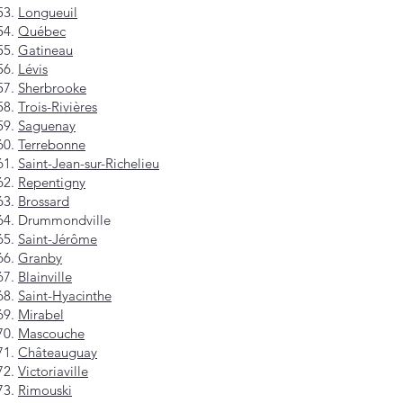
Longueuil
Québec
Gatineau
Lévis
Sherbrooke
Trois-Rivières
Saguenay
Terrebonne
Saint-Jean-sur-Richelieu
Repentigny
Brossard
Drummondville
Saint-Jérôme
Granby
Blainville
Saint-Hyacinthe
Mirabel
Mascouche
Châteauguay
Victoriaville
Rimouski