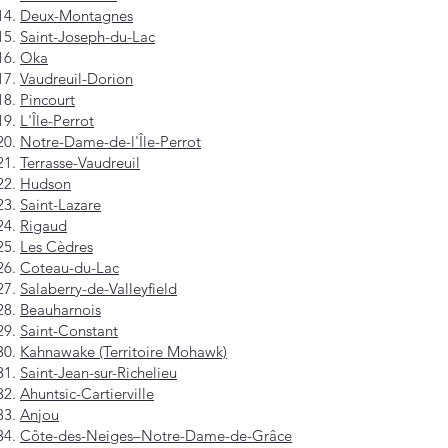
Deux-Montagnes
Saint-Joseph-du-Lac
Oka
Vaudreuil-Dorion
Pincourt
L'Île-Perrot
Notre-Dame-de-l'Île-Perrot
Terrasse-Vaudreuil
Hudson
Saint-Lazare
Rigaud
Les Cèdres
Coteau-du-Lac
Salaberry-de-Valleyfield
Beauharnois
Saint-Constant
Kahnawake (Territoire Mohawk)
Saint-Jean-sur-Richelieu
Ahuntsic-Cartierville
Anjou
Côte-des-Neiges–Notre-Dame-de-Grâce