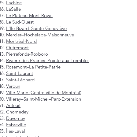
Lachine
LaSalle
Le Plateau-Mont-Royal
Le Sud-Ouest
L'Île-Bizard–Sainte-Geneviève
Mercier–Hochelaga-Maisonneuve
Montréal-Nord
Outremont
Pierrefonds-Roxboro
Rivière-des-Prairies–Pointe-aux-Trembles
Rosemont–La Petite-Patrie
Saint-Laurent
Saint-Léonard
Verdun
Ville-Marie (Centre-ville de Montréal)
Villeray–Saint-Michel–Parc-Extension
Auteuil
Chomedey
Duvernay
Fabreville
Îles-Laval