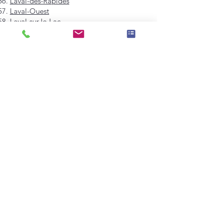
Laval-des-Rapides
Laval-Ouest
Laval-sur-le-Lac
Pont-Viau
Sainte-Dorothée
Sainte-Rose
Saint-François
Saint-Vincent-de-Paul
Vimont
Westmount
Mont-Royal
Hampstead
Côte-Saint-Luc
Dollard-des-Ormeaux
Pointe-Claire
Kirkland
Beaconsfield
Baie-D'Urfé
Sainte-Anne-de-Bellevue
Dorval
L'Île-Dorval
Montréal-Est