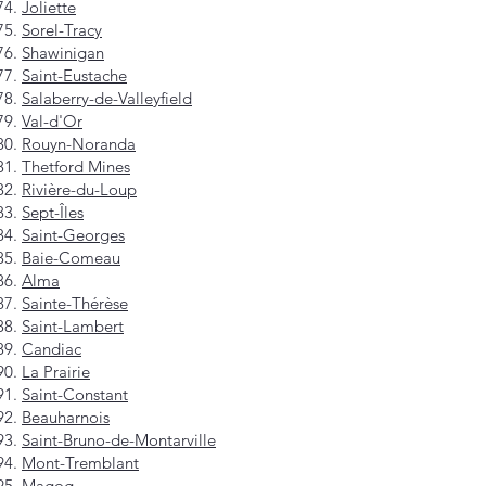
Joliette
Sorel-Tracy
Shawinigan
Saint-Eustache
Salaberry-de-Valleyfield
Val-d'Or
Rouyn-Noranda
Thetford Mines
Rivière-du-Loup
Sept-Îles
Saint-Georges
Baie-Comeau
Alma
Sainte-Thérèse
Saint-Lambert
Candiac
La Prairie
Saint-Constant
Beauharnois
Saint-Bruno-de-Montarville
Mont-Tremblant
Magog