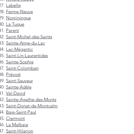
Labelle
Ferme-Neuve
Nominingue
La Tuque
Parent
Saint-Michel-des-Saints
Sainte-Anne-du-Lac
Lac-Mégantic
Saint-Lin-Laurentides
Sainte-Sophie
Saint-Colomban
Prévost
Saint-Sauveur
Sainte-Adèle
Val-David
Sainte-Agathe-des-Monts
Saint-Donat-de-Montcalm
Baie-Saint-Paul
Clermont
La Malbaie
Saint-Hilarion