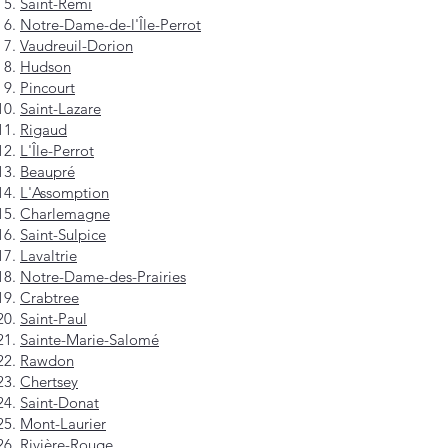
Saint-Rémi
Notre-Dame-de-l'Île-Perrot
Vaudreuil-Dorion
Hudson
Pincourt
Saint-Lazare
Rigaud
L'Île-Perrot
Beaupré
L'Assomption
Charlemagne
Saint-Sulpice
Lavaltrie
Notre-Dame-des-Prairies
Crabtree
Saint-Paul
Sainte-Marie-Salomé
Rawdon
Chertsey
Saint-Donat
Mont-Laurier
Rivière-Rouge