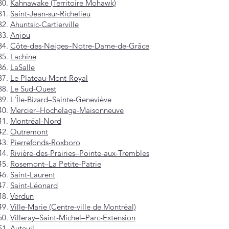
Kahnawake (Territoire Mohawk)
Saint-Jean-sur-Richelieu
Ahuntsic-Cartierville
Anjou
Côte-des-Neiges–Notre-Dame-de-Grâce
Lachine
LaSalle
Le Plateau-Mont-Royal
Le Sud-Ouest
L'Île-Bizard–Sainte-Geneviève
Mercier–Hochelaga-Maisonneuve
Montréal-Nord
Outremont
Pierrefonds-Roxboro
Rivière-des-Prairies–Pointe-aux-Trembles
Rosemont–La Petite-Patrie
Saint-Laurent
Saint-Léonard
Verdun
Ville-Marie (Centre-ville de Montréal)
Villeray–Saint-Michel–Parc-Extension
Auteuil