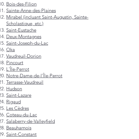
Bois-des-Filion
Sainte-Anne-des-Plaines
Mirabel (incluant Saint-Augustin, Sainte-
Scholastique, etc.)
Saint-Eustache
Deux-Montagnes
Saint-Joseph-du-Lac
Oka
Vaudreuil-Dorion
Pincourt
L'Île-Perrot
Notre-Dame-de-l'Île-Perrot
Terrasse-Vaudreuil
Hudson
Saint-Lazare
Rigaud
Les Cèdres
Coteau-du-Lac
Salaberry-de-Valleyfield
Beauharnois
Saint-Constant