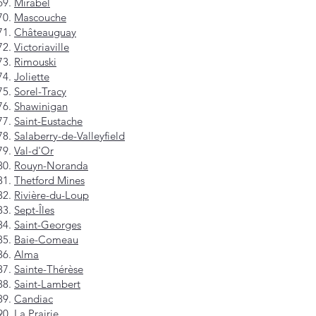
Mirabel
Mascouche
Châteauguay
Victoriaville
Rimouski
Joliette
Sorel-Tracy
Shawinigan
Saint-Eustache
Salaberry-de-Valleyfield
Val-d'Or
Rouyn-Noranda
Thetford Mines
Rivière-du-Loup
Sept-Îles
Saint-Georges
Baie-Comeau
Alma
Sainte-Thérèse
Saint-Lambert
Candiac
La Prairie