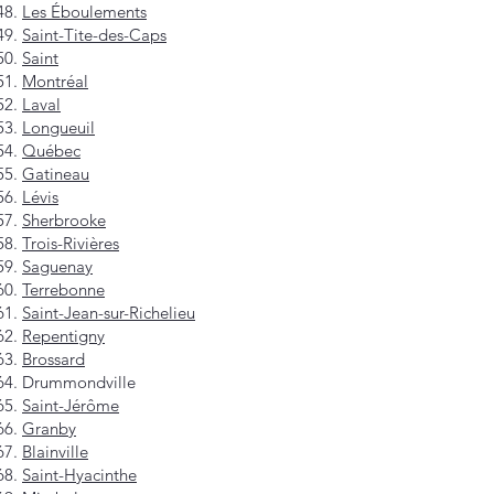
Les Éboulements
Saint-Tite-des-Caps
Saint
Montréal
Laval
Longueuil
Québec
Gatineau
Lévis
Sherbrooke
Trois-Rivières
Saguenay
Terrebonne
Saint-Jean-sur-Richelieu
Repentigny
Brossard
Drummondville
Saint-Jérôme
Granby
Blainville
Saint-Hyacinthe