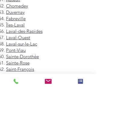
Chomedey
Duvernay
Fabreville
Îles-Laval
Laval-des-Rapides
Laval-Ouest
Laval-sur-le-Lac
Pont-Viau
Sainte-Dorothée
Sainte-Rose
Saint-François
Saint-Vincent-de-Paul
Vimont
Westmount
Mont-Royal
Hampstead
Côte-Saint-Luc
Dollard-des-Ormeaux
Pointe-Claire
Kirkland
Beaconsfield