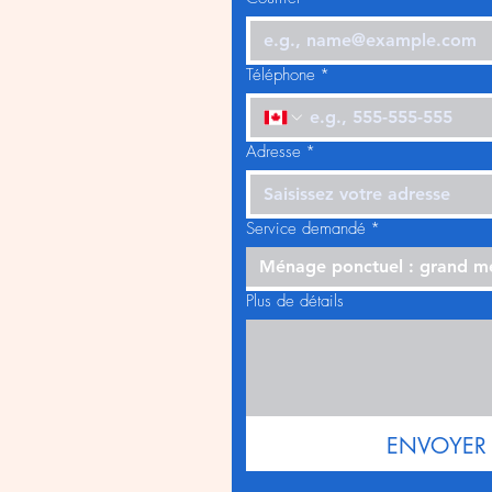
Téléphone
*
Adresse
*
Service demandé
*
Ménage ponctuel : grand 
Plus de détails
ENVOYER