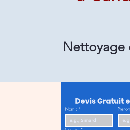
Nettoyage d
Devis Gratuit 
Nom :
*
Prénom
Courriel
*