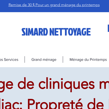
Remise de 30 $ Pour un grand ménage du printemps
SIMARD NETTOYAGE
s Services
Grand ménage
Ménage du Printemps
e de cliniques m
iac: Propreté de