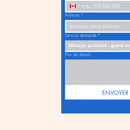
Adresse
*
Service demandé
*
Ménage ponctuel : grand 
Plus de détails
ENVOYER