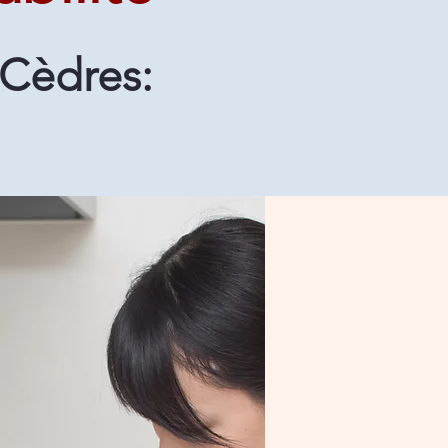
 Cèdres: