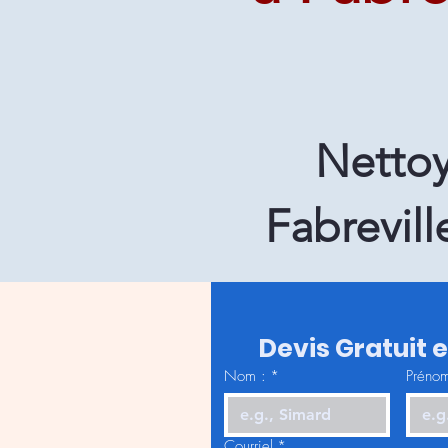
Nettoy
Fabrevill
Devis Gratuit 
Nom :
*
Prénom
Courriel
*