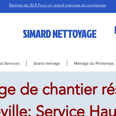
Remise de 30 $ Pour un grand ménage du printemps
SIMARD NETTOYAGE
s Services
Grand ménage
Ménage du Printemps
e de chantier ré
ville: Service H