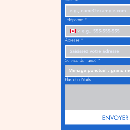
Téléphone
*
Adresse
*
Service demandé
*
Ménage ponctuel : grand 
Plus de détails
ENVOYER