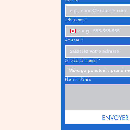
Téléphone
*
Adresse
*
Service demandé
*
Ménage ponctuel : grand 
Plus de détails
ENVOYER