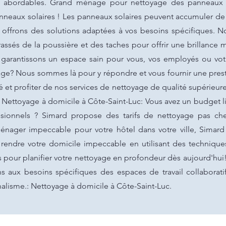
rix abordables. Grand ménage pour nettoyage des panneaux 
eaux solaires ! Les panneaux solaires peuvent accumuler de l
us offrons des solutions adaptées à vos besoins spécifiques
assés de la poussière et des taches pour offrir une brillance m
garantissons un espace sain pour vous, vos employés ou votr
age? Nous sommes là pour y répondre et vous fournir une pres
é et profiter de nos services de nettoyage de qualité supérieur
 Nettoyage à domicile à Côte-Saint-Luc: Vous avez un budget li
ssionnels ? Simard propose des tarifs de nettoyage pas che
nager impeccable pour votre hôtel dans votre ville, Simard 
 rendre votre domicile impeccable en utilisant des techniqu
pour planifier votre nettoyage en profondeur dès aujourd'hui!. 
s aux besoins spécifiques des espaces de travail collaborati
nalisme.: Nettoyage à domicile à Côte-Saint-Luc.