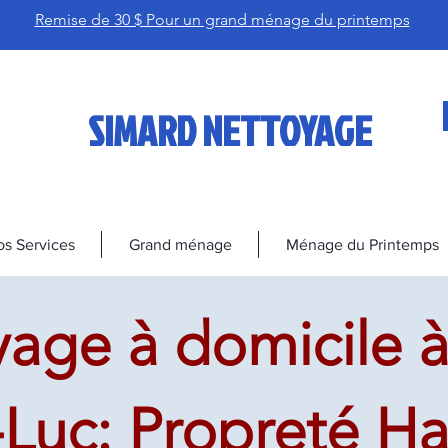
Remise de 30 $ Pour un grand ménage du printemps
SIMARD NETTOYAGE
s Services
Grand ménage
Ménage du Printemps
age à domicile à
-Luc: Propreté H