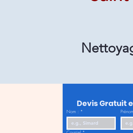
Nettoyag
Devis Gratuit 
Nom :
*
Prénom
Courriel
*