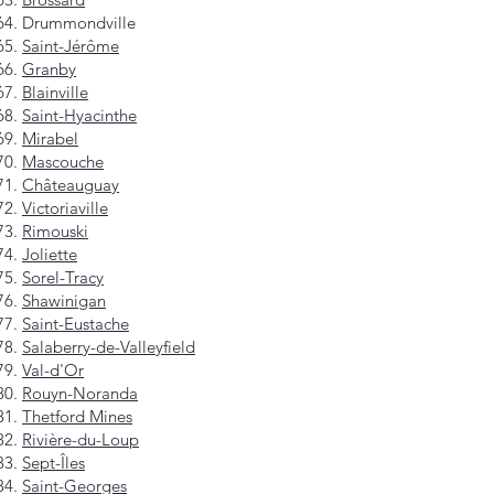
Drummondville
Saint-Jérôme
Granby
Blainville
Saint-Hyacinthe
Mirabel
Mascouche
Châteauguay
Victoriaville
Rimouski
Joliette
Sorel-Tracy
Shawinigan
Saint-Eustache
Salaberry-de-Valleyfield
Val-d'Or
Rouyn-Noranda
Thetford Mines
Rivière-du-Loup
Sept-Îles
Saint-Georges