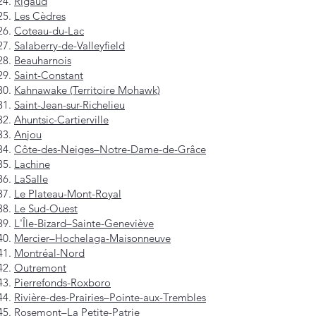
Rigaud
Les Cèdres
Coteau-du-Lac
Salaberry-de-Valleyfield
Beauharnois
Saint-Constant
Kahnawake (Territoire Mohawk)
Saint-Jean-sur-Richelieu
Ahuntsic-Cartierville
Anjou
Côte-des-Neiges–Notre-Dame-de-Grâce
Lachine
LaSalle
Le Plateau-Mont-Royal
Le Sud-Ouest
L'Île-Bizard–Sainte-Geneviève
Mercier–Hochelaga-Maisonneuve
Montréal-Nord
Outremont
Pierrefonds-Roxboro
Rivière-des-Prairies–Pointe-aux-Trembles
Rosemont–La Petite-Patrie