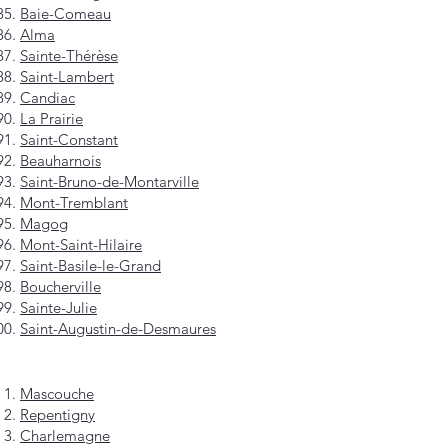
Baie-Comeau
Alma
Sainte-Thérèse
Saint-Lambert
Candiac
La Prairie
Saint-Constant
Beauharnois
Saint-Bruno-de-Montarville
Mont-Tremblant
Magog
Mont-Saint-Hilaire
Saint-Basile-le-Grand
Boucherville
Sainte-Julie
Saint-Augustin-de-Desmaures
Mascouche
Repentigny
Charlemagne