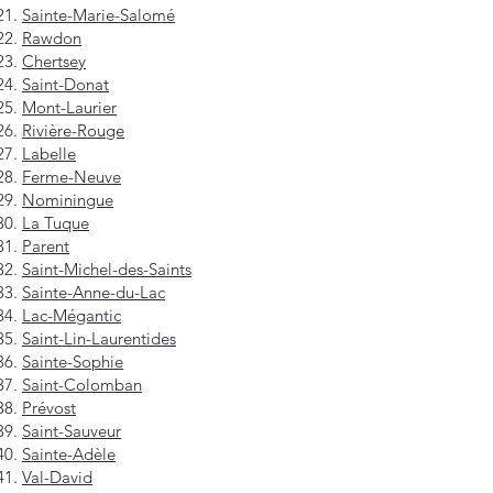
Sainte-Marie-Salomé
Rawdon
Chertsey
Saint-Donat
Mont-Laurier
Rivière-Rouge
Labelle
Ferme-Neuve
Nominingue
La Tuque
Parent
Saint-Michel-des-Saints
Sainte-Anne-du-Lac
Lac-Mégantic
Saint-Lin-Laurentides
Sainte-Sophie
Saint-Colomban
Prévost
Saint-Sauveur
Sainte-Adèle
Val-David