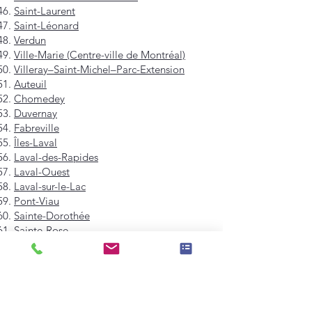
Saint-Laurent
Saint-Léonard
Verdun
Ville-Marie (Centre-ville de Montréal)
Villeray–Saint-Michel–Parc-Extension
Auteuil
Chomedey
Duvernay
Fabreville
Îles-Laval
Laval-des-Rapides
Laval-Ouest
Laval-sur-le-Lac
Pont-Viau
Sainte-Dorothée
Sainte-Rose
Saint-François
Saint-Vincent-de-Paul
Vimont
Westmount
Mont-Royal