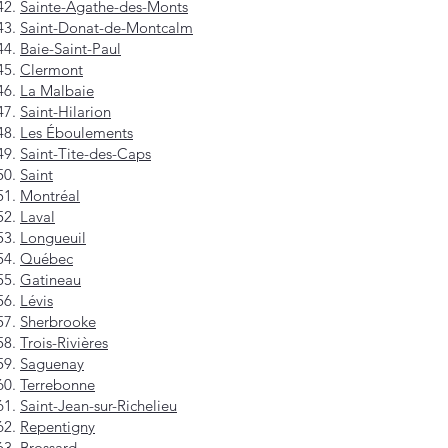
Sainte-Agathe-des-Monts
Saint-Donat-de-Montcalm
Baie-Saint-Paul
Clermont
La Malbaie
Saint-Hilarion
Les Éboulements
Saint-Tite-des-Caps
Saint
Montréal
Laval
Longueuil
Québec
Gatineau
Lévis
Sherbrooke
Trois-Rivières
Saguenay
Terrebonne
Saint-Jean-sur-Richelieu
Repentigny
Brossard